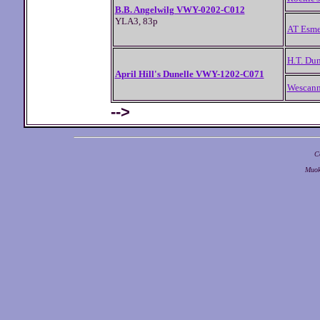
B.B. Angelwilg VWY-0202-C012
YLA3, 83p
AT Esme
H.T. Du
April Hill's Dunelle VWY-1202-C071
Wescann
-->
C
Muok