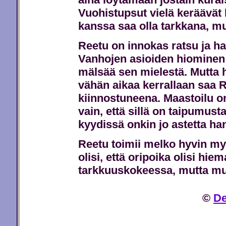
Vuohistupsut vielä keräävät 
kanssa saa olla tarkkana, muu
Reetu on innokas ratsu ja hal
Vanhojen asioiden hiominen 
mälsää sen mielestä. Mutta ha
vähän aikaa kerrallaan saa 
kiinnostuneena. Maastoilu o
vain, että sillä on taipumust
kyydissä onkin jo astetta ha
Reetu toimii melko hyvin my
olisi, että oripoika olisi hi
tarkkuuskokeessa, mutta muu
©
De