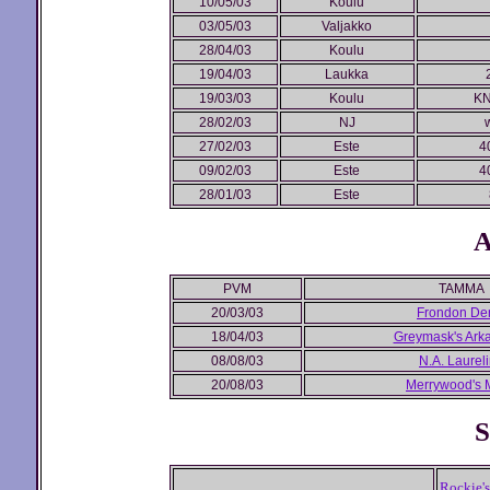
10/05/03
Koulu
03/05/03
Valjakko
28/04/03
Koulu
19/04/03
Laukka
19/03/03
Koulu
KN
28/02/03
NJ
w
27/02/03
Este
4
09/02/03
Este
4
28/01/03
Este
A
PVM
TAMMA
20/03/03
Frondon De
18/04/03
Greymask's Ark
08/08/03
N.A. Laurel
20/08/03
Merrywood's M
S
Rockie'