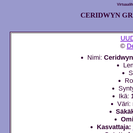
Virtuaali
CERIDWYN GRU
UUD
©
D
Nimi:
Ceridwyn
Le
S
Ro
Synt
Ikä:
Väri:
Säkä
Omi
Kasvattaja: