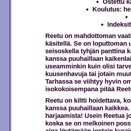
Ostettu k
Koulutus: he
Indeksit
Reetu on mahdottoman vaativa
käsitellä. Se on loputtoman u
seisoskella tyhjän panttina 
kanssa puuhaillaan kaikenlai
useamminkin kuin olisi tarve
kuusenhavuja tai jotain muu
Tarhassa se viihtyy hyvin 
isokokoisempana pitää Reetu
Reetu on kiltti hoidettava, ko
kanssa puuhaillaan kaikkea.
harjaamista! Usein Reetua j
koska se on melkoinen possut
aina löytämään jostain kurai