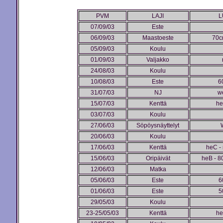
PVM
LAJI
L
07/09/03
Este
06/09/03
Maastoeste
70c
05/09/03
Koulu
01/09/03
Valjakko
24/08/03
Koulu
10/08/03
Este
6
31/07/03
NJ
we
15/07/03
Kenttä
he
03/07/03
Koulu
27/06/03
Söpöysnäyttelyt
20/06/03
Koulu
17/06/03
Kenttä
heC -
15/06/03
Oripäivät
heB - 80
12/06/03
Matka
05/06/03
Este
6
01/06/03
Este
5
29/05/03
Koulu
23-25/05/03
Kenttä
he