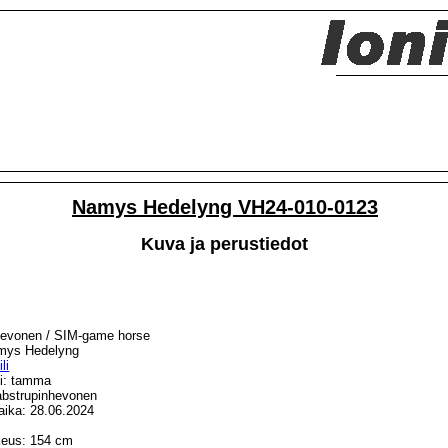
Namys Hedelyng VH24-010-0123
Kuva ja perustiedot
ihevonen / SIM-game horse
mys Hedelyng
li
i: tamma
abstrupinhevonen
ika: 28.06.2024
eus: 154 cm