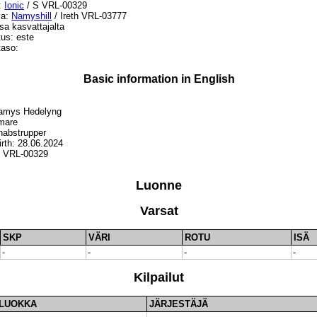
:
Ionic
/ S VRL-00329
ja:
Namyshill
/ Ireth VRL-03777
sa kasvattajalta
tus: este
taso:
Basic information in English
amys Hedelyng
mare
nabstrupper
irth: 28.06.2024
S VRL-00329
Luonne
Varsat
SKP
VÄRI
ROTU
ISÄ
-
-
-
-
Kilpailut
LUOKKA
JÄRJESTÄJÄ