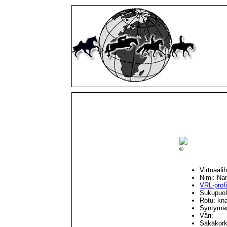
©
Virtuaal
Nimi: Na
VRL-profii
Sukupuol
Rotu: kn
Syntymäa
Väri:
Säkäkork