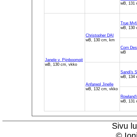
wB, 131
True Myf
wB, 130 
Christopher DAI
wB, 130 cm, km
Corn Des
wB
Janele v. Pijnboompit
wB, 130 cm, vkko
Sandi's 
wB, 134 
Anfarwol Jinelle
wB, 132 cm, vkko
Rowland'
wB, 131
Sivu l
© Ion