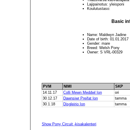
Lajipainotus: yleisponi
Koulutustaso:
Basic in
Name: Maldwyn Jadine
Date of birth: 01.01.2017
Gender: mare
Breed: Welsh Pony
Owner: S VRL-00329
PVM
NIMI
SKP
14.11.17
Colli Mewn Meddwl Ion
ori
30.12.17
Dawnsiwr Preifat Ion
tamma
30.1.18
Disgleirio Ion
tamma
Show Pony Circuit -kisakalenteri