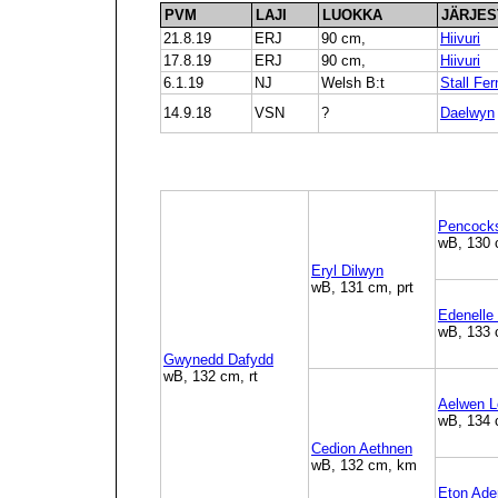
PVM
LAJI
LUOKKA
JÄRJES
21.8.19
ERJ
90 cm,
Hiivuri
17.8.19
ERJ
90 cm,
Hiivuri
6.1.19
NJ
Welsh B:t
Stall Fe
14.9.18
VSN
?
Daelwyn
Pencocks
wB, 130 
Eryl Dilwyn
wB, 131 cm, prt
Edenelle
wB, 133 
Gwynedd Dafydd
wB, 132 cm, rt
Aelwen L
wB, 134 c
Cedion Aethnen
wB, 132 cm, km
Eton Ade