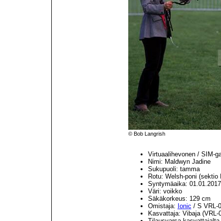
© Bob Langrish
Virtuaalihevonen / SIM-g
Nimi: Maldwyn Jadine
Sukupuoli: tamma
Rotu: Welsh-poni (sektio 
Syntymäaika: 01.01.2017
Väri: voikko
Säkäkorkeus: 129 cm
Omistaja:
Ionic
/ S VRL-
Kasvattaja: Vibaja (VRL-
Tilausvarsa kasvattajalta