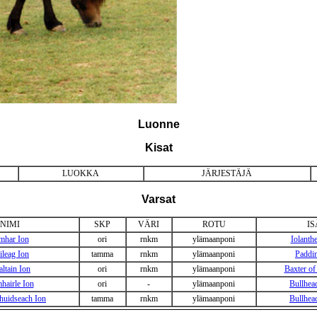
Luonne
Kisat
LUOKKA
JÄRJESTÄJÄ
Varsat
NIMI
SKP
VÄRI
ROTU
IS
mhar Ion
ori
rnkm
ylämaanponi
Iolant
ileag Ion
tamma
rnkm
ylämaanponi
Paddi
ltain Ion
ori
rnkm
ylämaanponi
Baxter of
hairle Ion
ori
-
ylämaanponi
Bullhe
huidseach Ion
tamma
rnkm
ylämaanponi
Bullhe