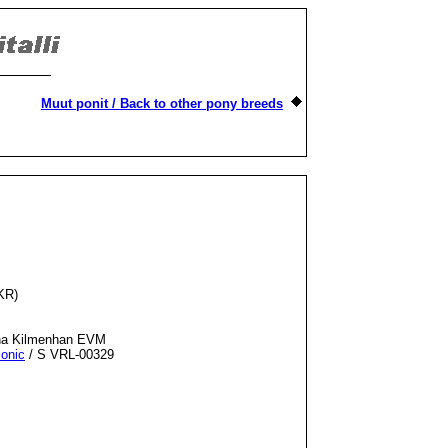
Muut ponit / Back to other pony breeds
KR)
na Kilmenhan EVM
Ionic
/ S VRL-00329