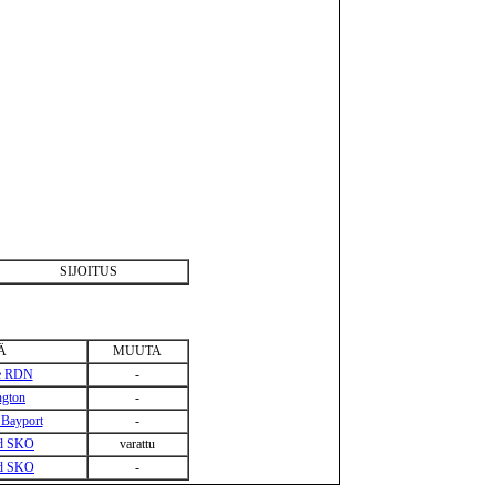
SIJOITUS
Ä
MUUTA
he RDN
-
ngton
-
 Bayport
-
ad SKO
varattu
ad SKO
-