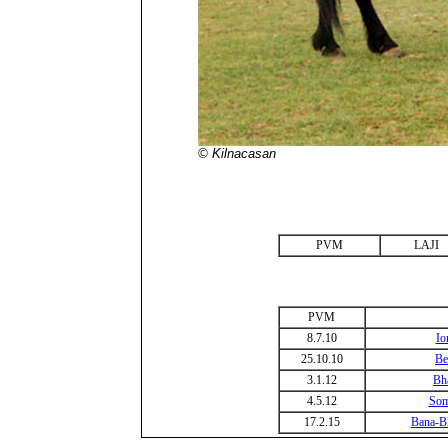
© Kilnacasan
PVM
LAJI
PVM
8.7.10
Io
25.10.10
Be
3.1.12
Bha
4.5.12
Som
17.2.15
Bana-B