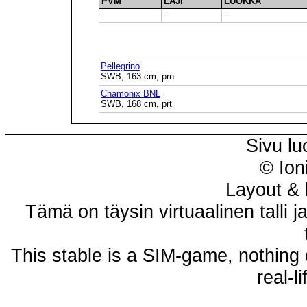
PVM
LAJI
LUOKKA
-
-
-
Pellegrino
SWB, 163 cm, prn
Chamonix BNL
SWB, 168 cm, prt
Sivu lu
© Ion
Layout & 
Tämä on täysin virtuaalinen talli j
This stable is a SIM-game, nothing 
real-l