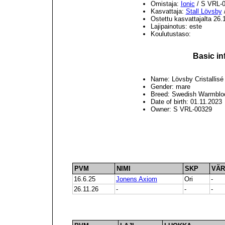
Omistaja:
Ionic
/ S VRL-
Kasvattaja:
Stall Lövsby
/
Ostettu kasvattajalta 26.
Lajipainotus: este
Koulutustaso:
Basic in
Name: Lövsby Cristallisé
Gender: mare
Breed: Swedish Warmblo
Date of birth: 01.11.2023
Owner: S VRL-00329
PVM
NIMI
SKP
VÄR
16.6.25
Jonens Axiom
Ori
-
26.11.26
-
-
-