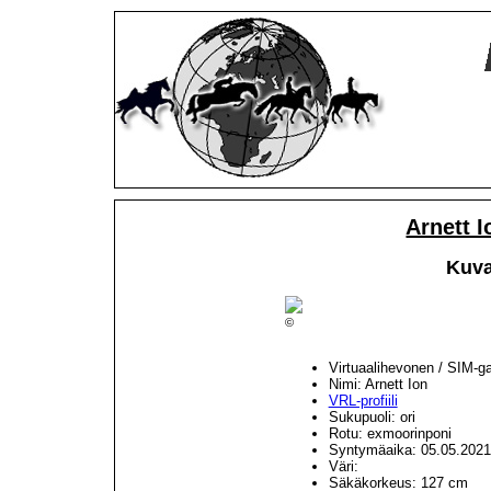
Arnett 
Kuva
©
Virtuaalihevonen / SIM-g
Nimi: Arnett Ion
VRL-profiili
Sukupuoli: ori
Rotu: exmoorinponi
Syntymäaika: 05.05.2021
Väri:
Säkäkorkeus: 127 cm