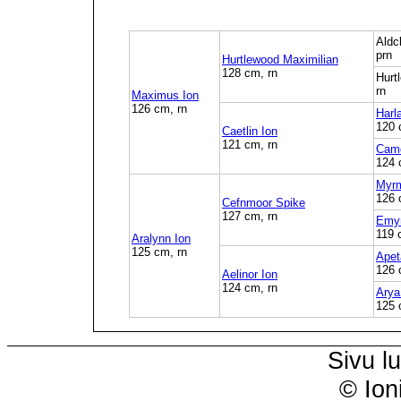
Aldc
prn
Hurtlewood Maximilian
128 cm, rn
Hurt
rn
Maximus Ion
126 cm, rn
Harl
120 
Caetlin Ion
121 cm, rn
Camd
124 
Myrm
126 
Cefnmoor Spike
127 cm, rn
Emyr
119 
Aralynn Ion
125 cm, rn
Apet
126 
Aelinor Ion
124 cm, rn
Arya
125 
Sivu l
© Ion