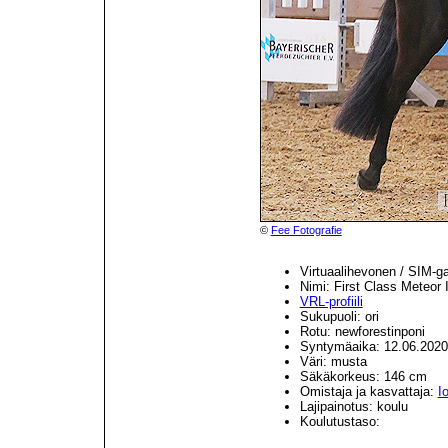
©
Fee Fotografie
Virtuaalihevonen / SIM-g
Nimi: First Class Meteor 
VRL-profiili
Sukupuoli: ori
Rotu: newforestinponi
Syntymäaika: 12.06.2020
Väri: musta
Säkäkorkeus: 146 cm
Omistaja ja kasvattaja:
I
Lajipainotus: koulu
Koulutustaso: