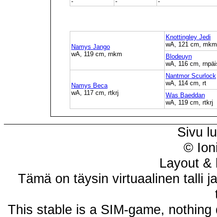
-
-
-
Knottingley Jedi
wA, 121 cm, mkm
Namys Jango
wA, 119 cm, rnkm
Blodeuyn
wA, 116 cm, rnpäi
Nantmor Scurlock
wA, 114 cm, rt
Namys Beca
wA, 117 cm, rtkrj
Was Baeddan
wA, 119 cm, rtkrj
Sivu l
© Ion
Layout & 
Tämä on täysin virtuaalinen talli j
This stable is a SIM-game, nothing 