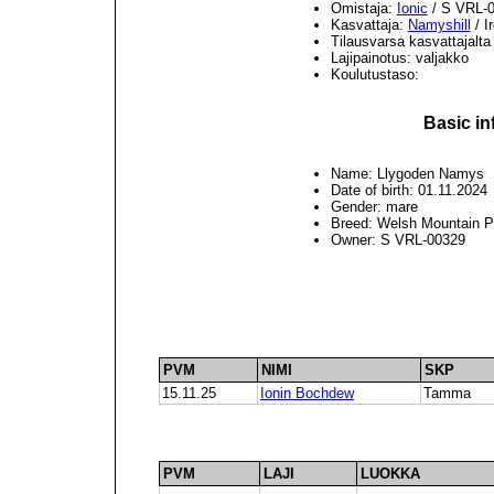
Omistaja:
Ionic
/ S VRL-
Kasvattaja:
Namyshill
/ I
Tilausvarsa kasvattajalta
Lajipainotus: valjakko
Koulutustaso:
Basic in
Name: Llygoden Namys
Date of birth: 01.11.2024
Gender: mare
Breed: Welsh Mountain P
Owner: S VRL-00329
PVM
NIMI
SKP
15.11.25
Ionin Bochdew
Tamma
PVM
LAJI
LUOKKA