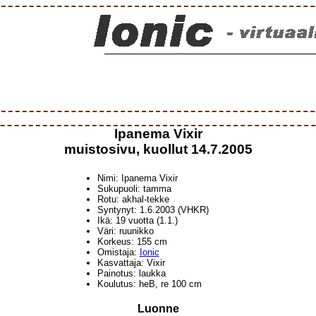
Ipanema Vixir
muistosivu, kuollut 14.7.2005
Nimi: Ipanema Vixir
Sukupuoli: tamma
Rotu: akhal-tekke
Syntynyt: 1.6.2003 (VHKR)
Ikä: 19 vuotta (1.1.)
Väri: ruunikko
Korkeus: 155 cm
Omistaja:
Ionic
Kasvattaja: Vixir
Painotus: laukka
Koulutus: heB, re 100 cm
Luonne