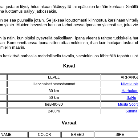
a, josta ei löydy hitustakaan äkäisyyttä tai epäluuloa ketään kohtaan. Sinäl
ama luottamus säilyy jatkossakin.
n se saa puuhailla jotain. Se jaksaa loputtomasti kiinnostua karsinaan viritelly
 on yksin. Muiden hevosten kanssa tarhattaessa Ipana on yleensä se, joka vie
a näin, kun pitäisi pysytellä paikoillaan. Ipana yleensä tahtoo tutkiskella har
aan. Komennettaessa Ipana sitten ottaa nokkiinsa, ihan kuin hoitajan taskut oli
 mielin määrin.
keskittyä parhaalla mahdollisella tavalla, varsinkin jos lähistöllä tapahtuu jo
Kisat
LEVEL
ARRANG
Harvinaiset hevostammat
Nivelkuol
30 km
Harhalam
50 km
SaHu
heB-80-80
Musta Scorp
2400m
Suhina
Varsat
NAME
COLOR
BREED
SIRE