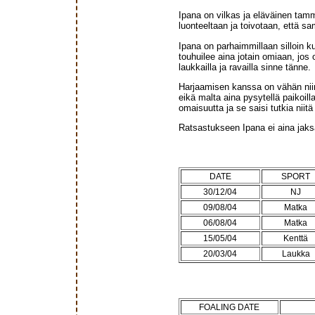
Ipana on vilkas ja eläväinen tamm
luonteeltaan ja toivotaan, että s
Ipana on parhaimmillaan silloin ku
touhuilee aina jotain omiaan, jos
laukkailla ja ravailla sinne tänne.
Harjaamisen kanssa on vähän niin j
eikä malta aina pysytellä paikoill
omaisuutta ja se saisi tutkia niitä
Ratsastukseen Ipana ei aina jaksa 
DATE
SPORT
30/12/04
NJ
09/08/04
Matka
06/08/04
Matka
15/05/04
Kenttä
20/03/04
Laukka
FOALING DATE