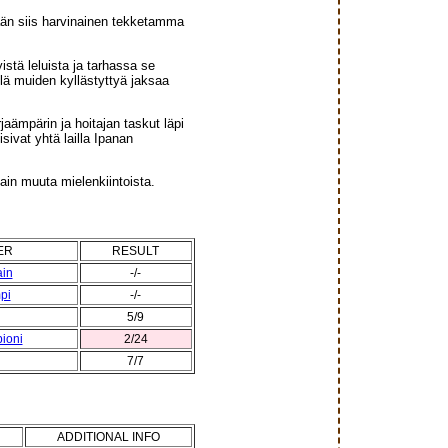
lään siis harvinainen tekketamma
istä leluista ja tarhassa se
lä muiden kyllästyttyä jaksaa
jaämpärin ja hoitajan taskut läpi
sivat yhtä lailla Ipanan
tain muuta mielenkiintoista.
ER
RESULT
ain
-/-
pi
-/-
5/9
ioni
2/24
7/7
ADDITIONAL INFO