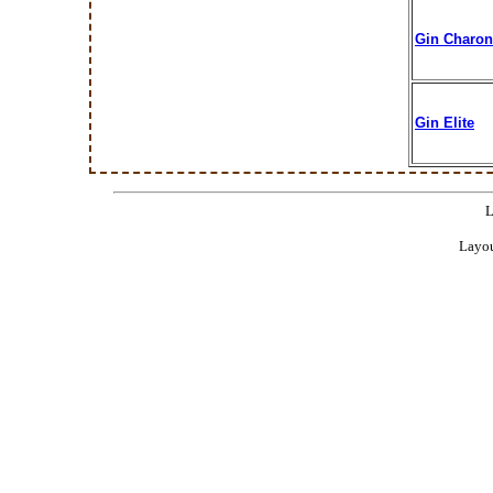
Gin Charon
Gin Elite
L
Layou