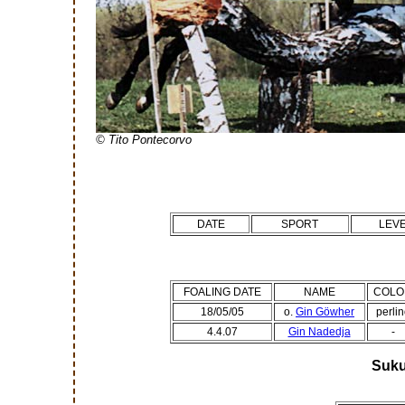
© Tito Pontecorvo
DATE
SPORT
LEV
FOALING DATE
NAME
COLO
18/05/05
o.
Gin Göwher
perli
4.4.07
Gin Nadedja
-
Suku