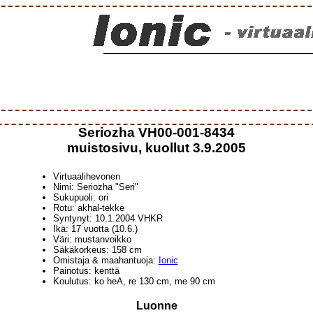
Seriozha VH00-001-8434
muistosivu, kuollut 3.9.2005
Virtuaalihevonen
Nimi: Seriozha "Seri"
Sukupuoli: ori
Rotu: akhal-tekke
Syntynyt: 10.1.2004 VHKR
Ikä: 17 vuotta (10.6.)
Väri: mustanvoikko
Säkäkorkeus: 158 cm
Omistaja & maahantuoja:
Ionic
Painotus: kenttä
Koulutus: ko heA, re 130 cm, me 90 cm
Luonne