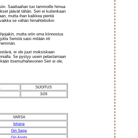
ksiin. Saattaahan tuo tammoille hirnua
ukset jäävät tähän. Seri ei kuitenkaan
taan, mutta ihan kaikkea pientä
 vaikka se vähän hirnahtelisikin
lahjojakin, mutta oriin oma kiinnostus
tta Seristä saisi mitään irti
a enemmän.
stävä, ei ole juuri moksiskaan
kunnialla. Se pystyy usein pelastamaan
 Mikään itsemurhahevonen Seri ei ole,
Ä
SIJOITUS
3/26
VARSA
Ishana
Gin Saga
Gin Agata