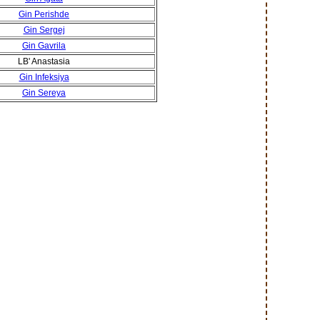
Gin Perishde
Gin Sergej
Gin Gavrila
LB' Anastasia
Gin Infeksiya
Gin Sereya