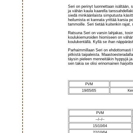
Seri on perinyt luonnettaan isältään, 
ja vähän kaula kaarella tanssahdellaki
siedä minkäänlaista simputusta käsitt
heilumista ei kannata yrittää karsia po
tammoille. Seri tietää kuitenkin rajat, 
Ratsuna Seri on varsin lahjakas, tosin 
koulukiemuroiden hiomiseen on vähän nii
koulukentällä. Kyllä se ihan näppäräst
Parhaimmillaan Seri on ehdottomasti 
pitkistä taipaleista. Maastoesteradall
täysin pieleen menneitäkin hyppyjä ja 
sen takia se olisi erinomainen harjoi
PVM
19/05/05
Ken
PVM
--/--/--
15/10/04
22/10/04