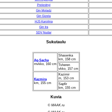
Prelestnyi
Gin Moladz
Gin Gizela
HJS Karolina
Gin Ira
SDV Nudar
Sukutaulu
Shasenka
km, 158 cm
Ag-Sacha
rnvkko, 160 cm
Tsheren
vkko, 157 cm
Kazimir
m, 153 cm
Kazmira
km, 155 cm
Sapfir
km, 155 cm
Kuvia
© MAAK.ru