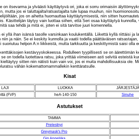
se on itsevarma ja ylväästi käyttäytyvä ori, joka ei sorru orimaisiin älyttömyy
n, mutta jos ei taluttajalta/ratsastajalta tule lupaa muuhun, niin huomionosoit
elijöiltään, jos on aihetta huomauttaa käyttäytymisestä, niin sitten huomaute
is. Käsittelijän täytyy vain luottaa siihen, että Seri osaa käyttäytyä kunnolla,
mitä saa tehdä ja mitä ei, joten ei sitä tarvitse juuri komennella.
ei yllä ihan isänsä tasolle varsinkaan koulukentällä. Liikettä kyllä riittäisi ja 
n ja näin. Se ei keskity kunnolla ja vaatii todella päättäväisen ratsastajan, jo
i suoriutuu helpon A:n liikkeistä, mutta tarkkuutta ja keskittymistä saisi oll
kenttäkisojen kestävyyskokeessa. Rodulleen tyypillisesti se on äärettömän ke
a se on todella luotettava ratsu, joka yrittää viimeiseen asti selvitä esteistä 
kieltäytyy sitten niin nätisti kuin vain voi, jos ei muita mahdollisuuksia ole.
tteluratsu vähän kokemattomammallekin kenttäratsulle.
Kisat
LAJI
LUOKKA
JÄRJESTÄJ
ttä (FVP)
heA-140-150
Sinuhe
Astutukset
TAMMA
Prelestnyi
Greymask's Pro
Gin Angelijka