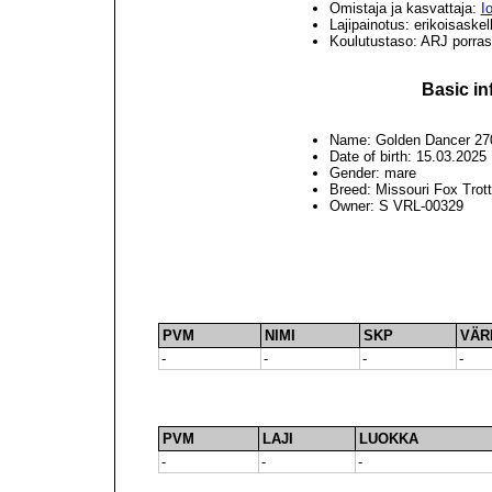
Omistaja ja kasvattaja:
I
Lajipainotus: erikoisaskel
Koulutustaso: ARJ porrast
Basic in
Name: Golden Dancer 27
Date of birth: 15.03.2025
Gender: mare
Breed: Missouri Fox Trott
Owner: S VRL-00329
PVM
NIMI
SKP
VÄR
-
-
-
-
PVM
LAJI
LUOKKA
-
-
-