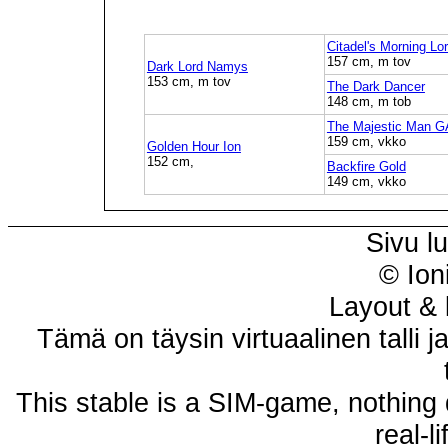
Citadel's Morning Lo
157 cm, m tov
Dark Lord Namys
153 cm, m tov
The Dark Dancer
148 cm, m tob
The Majestic Man G
159 cm, vkko
Golden Hour Ion
152 cm,
Backfire Gold
149 cm, vkko
Sivu l
© Ion
Layout & 
Tämä on täysin virtuaalinen talli j
This stable is a SIM-game, nothing 
real-l