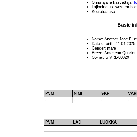
Omistaja ja kasvattaja:
I
Lajipainotus: western hor
Koulutustaso:
Basic in
Name: Another Jane Blue
Date of birth: 11.04.2025
Gender: mare
Breed: American Quarter
Owner: S VRL-00329
PVM
NIMI
SKP
VÄR
-
-
-
-
PVM
LAJI
LUOKKA
-
-
-