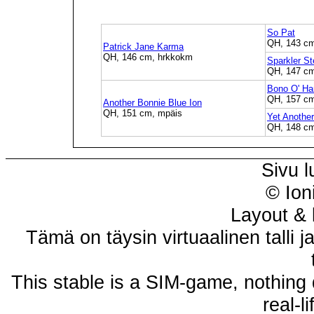
So Pat
QH, 143 c
Patrick Jane Karma
QH, 146 cm, hrkkokm
Sparkler S
QH, 147 cm
Bono O' Ha
QH, 157 cm
Another Bonnie Blue Ion
QH, 151 cm, mpäis
Yet Anothe
QH, 148 c
Sivu l
© Ion
Layout & 
Tämä on täysin virtuaalinen talli j
This stable is a SIM-game, nothing 
real-l