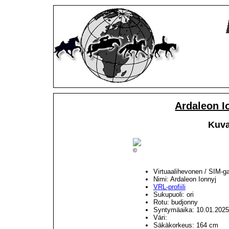
Ardaleon I
Kuva
©
Virtuaalihevonen / SIM-g
Nimi: Ardaleon Ionnyj
VRL-profiili
Sukupuoli: ori
Rotu: budjonny
Syntymäaika: 10.01.2025
Väri:
Säkäkorkeus: 164 cm