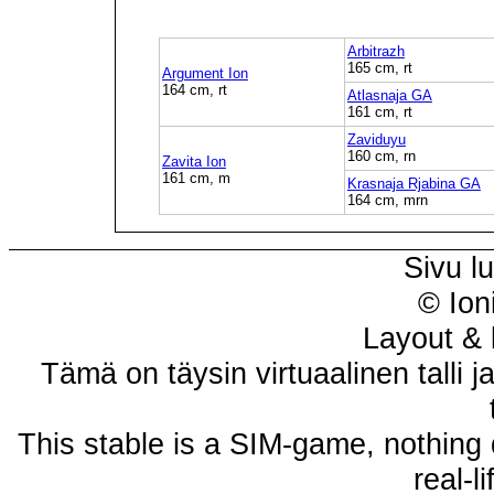
Arbitrazh
165 cm, rt
Argument Ion
164 cm, rt
Atlasnaja GA
161 cm, rt
Zaviduyu
160 cm, rn
Zavita Ion
161 cm, m
Krasnaja Rjabina GA
164 cm, mrn
Sivu l
© Ion
Layout & 
Tämä on täysin virtuaalinen talli j
This stable is a SIM-game, nothing 
real-l