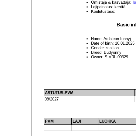
Omistaja & kasvattaja:
Io
Lajipainotus: kenttä
Koulutustaso:
Basic in
Name: Ardaleon Ionnyj
Date of birth: 10.01.2025
Gender: stallion
Breed: Budyonny
Owner: S VRL-00329
ASTUTUS-PVM
08/2027
PVM
LAJI
LUOKKA
-
-
-