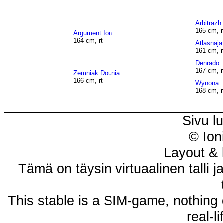
Arbitrazh
165 cm, r
Argument Ion
164 cm, rt
Atlasnaj
161 cm, r
Denrado
167 cm, r
Zemniak Dounia
166 cm, rt
Wynona
168 cm, r
Sivu l
© Ion
Layout & 
Tämä on täysin virtuaalinen talli j
This stable is a SIM-game, nothing 
real-l