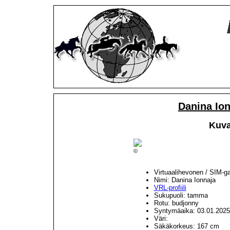
Danina Io
Kuva
©
Virtuaalihevonen / SIM-g
Nimi: Danina Ionnaja
VRL-profiili
Sukupuoli: tamma
Rotu: budjonny
Syntymäaika: 03.01.2025
Väri:
Säkäkorkeus: 167 cm