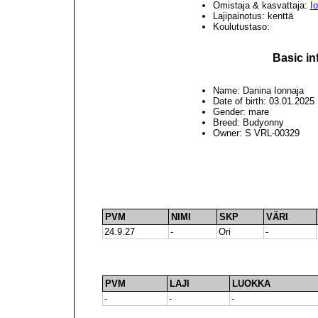
Omistaja & kasvattaja:
Io
Lajipainotus: kenttä
Koulutustaso:
Basic in
Name: Danina Ionnaja
Date of birth: 03.01.2025
Gender: mare
Breed: Budyonny
Owner: S VRL-00329
PVM
NIMI
SKP
VÄRI
24.9.27
-
Ori
-
PVM
LAJI
LUOKKA
-
-
-