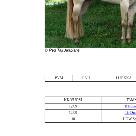
© Red Tail Arabians
PVM
LAJI
LUOKKA
KK/VUOSI
TAM
12/09
B Ironi
12/09
Iris Du
10
HOW Sp