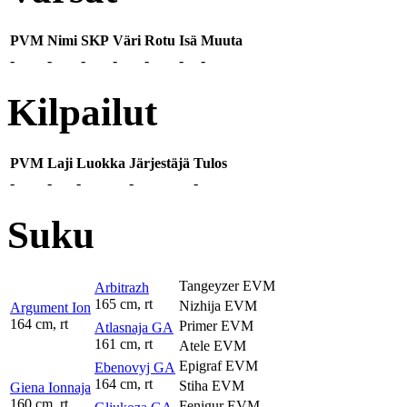
PVM
Nimi
SKP
Väri
Rotu
Isä
Muuta
-
-
-
-
-
-
-
Kilpailut
PVM
Laji
Luokka
Järjestäjä
Tulos
-
-
-
-
-
Suku
Tangeyzer EVM
Arbitrazh
165 cm, rt
Nizhija EVM
Argument Ion
164 cm, rt
Primer EVM
Atlasnaja GA
161 cm, rt
Atele EVM
Epigraf EVM
Ebenovyj GA
164 cm, rt
Stiha EVM
Giena Ionnaja
160 cm, rt
Fenigur EVM