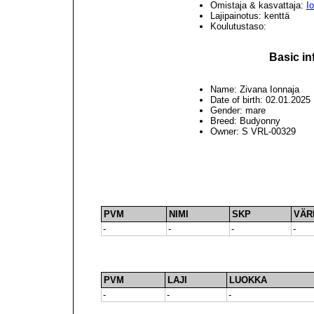
Omistaja & kasvattaja:
Io
Lajipainotus: kenttä
Koulutustaso:
Basic in
Name: Zivana Ionnaja
Date of birth: 02.01.2025
Gender: mare
Breed: Budyonny
Owner: S VRL-00329
PVM
NIMI
SKP
VÄR
-
-
-
-
PVM
LAJI
LUOKKA
-
-
-