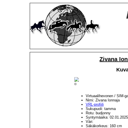
Zivana Io
Kuva
©
Virtuaalihevonen / SIM-g
Nimi: Zivana Ionnaja
VRL-profiili
Sukupuoli: tamma
Rotu: budjonny
Syntymäaika: 02.01.2025
Väri:
Säkäkorkeus: 160 cm