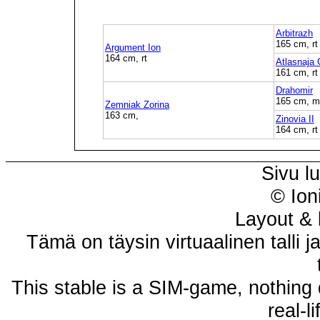
Arbitrazh
165 cm, rt
Argument Ion
164 cm, rt
Atlasnaja
161 cm, rt
Drahomir
165 cm, m
Zemniak Zorina
163 cm,
Zinovia II
164 cm, rt
Sivu l
© Ion
Layout & 
Tämä on täysin virtuaalinen talli j
This stable is a SIM-game, nothing 
real-l