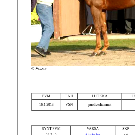
© Pelzer
PVM
LAJI
LUOKKA
J
16.1.2013
VSN
puoliveritammat
SYNT-PVM
VARSA
SKP