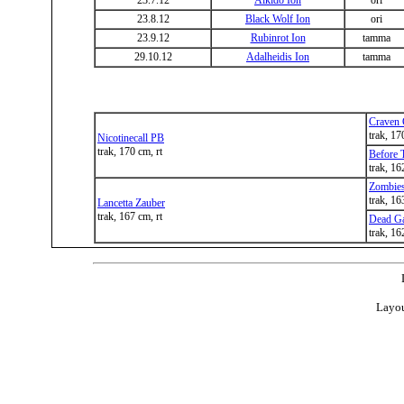
23.7.12
Aikido Ion
ori
23.8.12
Black Wolf Ion
ori
23.9.12
Rubinrot Ion
tamma
29.10.12
Adalheidis Ion
tamma
Craven
trak, 1
Nicotinecall PB
trak, 170 cm, rt
Before 
trak, 16
Zombie
trak, 1
Lancetta Zauber
trak, 167 cm, rt
Dead G
trak, 16
Layou