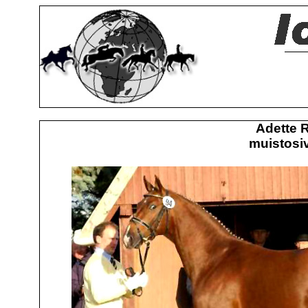
Adette 
muistosiv