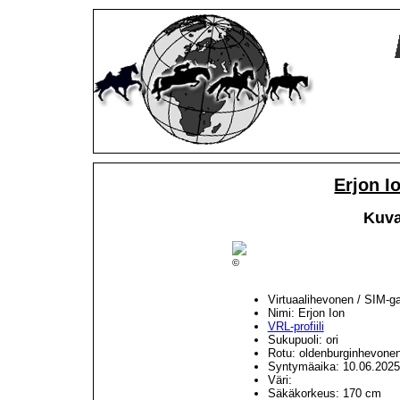
Erjon I
Kuva
©
Virtuaalihevonen / SIM-g
Nimi: Erjon Ion
VRL-profiili
Sukupuoli: ori
Rotu: oldenburginhevone
Syntymäaika: 10.06.2025
Väri:
Säkäkorkeus: 170 cm