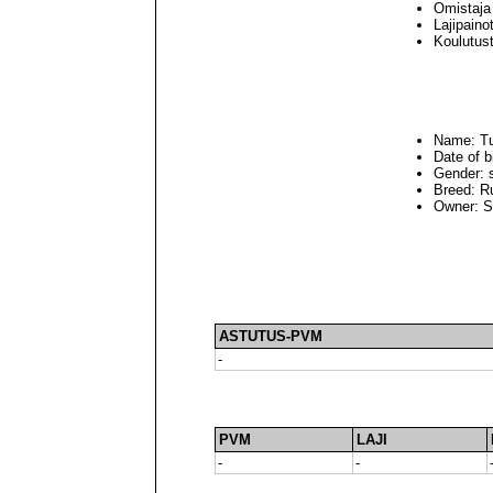
Omistaja
Lajipaino
Koulutus
Name: Tu
Date of b
Gender: s
Breed: R
Owner: 
ASTUTUS-PVM
-
PVM
LAJI
-
-