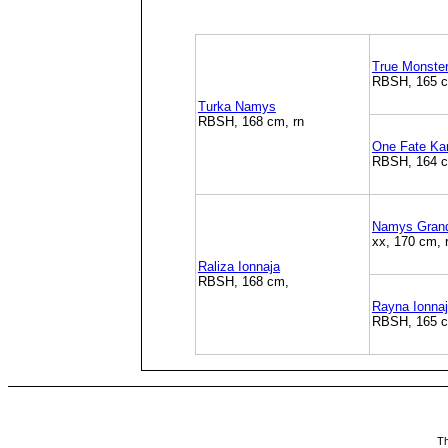
True Monste
RBSH, 165 c
Turka Namys
RBSH, 168 cm, rn
One Fate Ka
RBSH, 164 c
Namys Gran
xx, 170 cm, 
Raliza Ionnaja
RBSH, 168 cm,
Rayna Ionna
RBSH, 165 c
Th