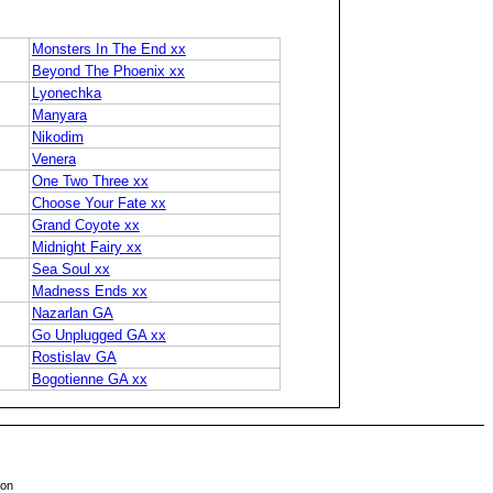
Monsters In The End xx
Beyond The Phoenix xx
Lyonechka
Manyara
Nikodim
Venera
One Two Three xx
Choose Your Fate xx
Grand Coyote xx
Midnight Fairy xx
Sea Soul xx
Madness Ends xx
Nazarlan GA
Go Unplugged GA xx
Rostislav GA
Bogotienne GA xx
ion