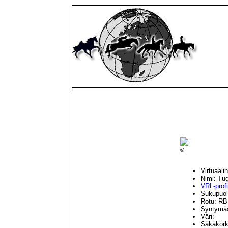
©
Virtuaal
Nimi: Tu
VRL-profii
Sukupuoli
Rotu: RB
Syntymäa
Väri:
Säkäkork