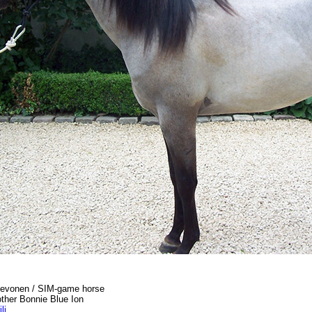
ihevonen / SIM-game horse
other Bonnie Blue Ion
li