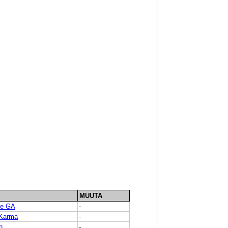
MUUTA
ve GA
-
 Karma
-
n
-