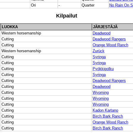
Ori
-
Quarter
No Rain On 
Kilpailut
LUOKKA
JÄRJESTÄJÄ
Western horsemanship
Deadwood
Cutting
Deadwood Rangers
Cutting
Orange Wood Ranch
Western horsemanship
Zurück
Cutting
Syringa
Cutting
Syringa
Cutting
Pyökkipolku
Cutting
Syringa
Cutting
Deadwood Rangers
Cutting
Deadwood
Cutting
Wyoming
Cutting
Wyoming
Cutting
Wyoming
Cutting
Kadon Kartano
Cutting
Birch Bark Ranch
Cutting
Orange Wood Ranch
Cutting
Birch Bark Ranch