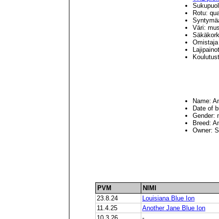
Sukupuol
Rotu: qua
Syntymäa
Väri: mus
Säkäkork
Omistaja
Lajipaino
Koulutus
Name: An
Date of b
Gender: 
Breed: A
Owner: 
PVM
NIMI
23.8.24
Louisiana Blue Ion
11.4.25
Another Jane Blue Ion
10.3.26
-