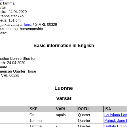
i: tamma
rter
ika: 24.04.2020
tanpäistärikkö
eus: 151 cm
 ja kasvattaja:
Ionic
/ S VRL-00329
tus: cutting, horsemanship
taso:
Basic information in English
other Bonnie Blue Ion
irth: 24.04.2020
mare
merican Quarter Horse
S VRL-00329
Luonne
Varsat
SKP
VÄRI
ROTU
ISÄ
Ori
mpäis
Quarter
Louisiana Lo
Tamma
-
Quarter
Patrick Jane
Tamma
-
Quarter
Buffalo Bill Io