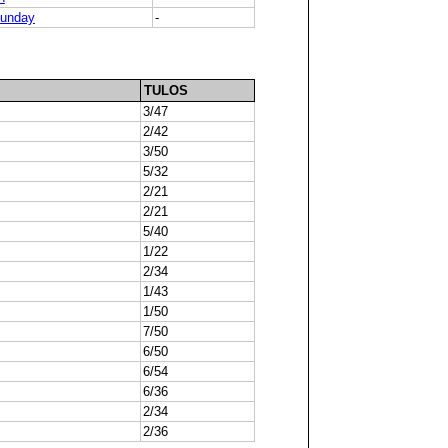
Sunday
-
TULOS
3/47
2/42
3/50
5/32
2/21
2/21
5/40
1/22
2/34
1/43
1/50
7/50
6/50
6/54
6/36
2/34
2/36