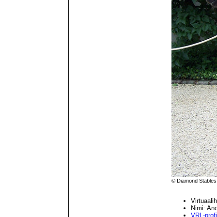
© Diamond Stables
Virtuaal
Nimi: An
VRL-profii