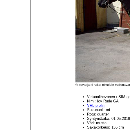
© kuvaaja ei halua nimeään mainittava
Virtuaalihevonen / SIM-g
Nimi: Icy Rude GA
VRL-profiili
Sukupuoli: ori
Rotu: quarter
Syntymäaika: 01.05.2018
Väri: musta
Säkäkorkeus: 155 cm