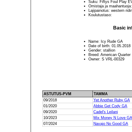
Suku: Fiftys Foul Play 
Omistaja ja maahantuoja
Lajipainotus: western ridi
Koulutustaso:
Basic in
Name: Icy Rude GA
Date of birth: 01.05.2018
Gender: stallion
Breed: American Quarter
Owner: S VRL-00329
ASTUTUS-PVM
TAMMA
09/2018
Yet Another Ruby GA
01/2020
Abbie Get Cody GA
09/2020
Cadel's Leilani
10/2023
Mix Money N Love G
07/2024
Navajo No Good GA