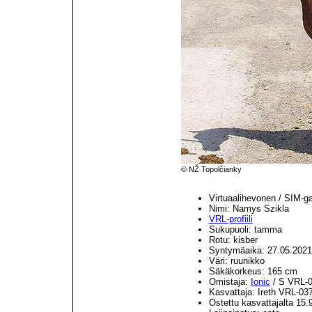
© NŽ Topolčianky
Virtuaalihevonen / SIM-g
Nimi: Namys Szikla
VRL-profiili
Sukupuoli: tamma
Rotu: kisber
Syntymäaika: 27.05.2021
Väri: ruunikko
Säkäkorkeus: 165 cm
Omistaja:
Ionic
/ S VRL-
Kasvattaja: Ireth VRL-03
Ostettu kasvattajalta 15.