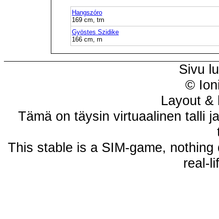
Hangszóro
169 cm, trn
Gyöstes Szidike
166 cm, rn
Sivu l
© Ion
Layout & 
Tämä on täysin virtuaalinen talli j
This stable is a SIM-game, nothing 
real-l