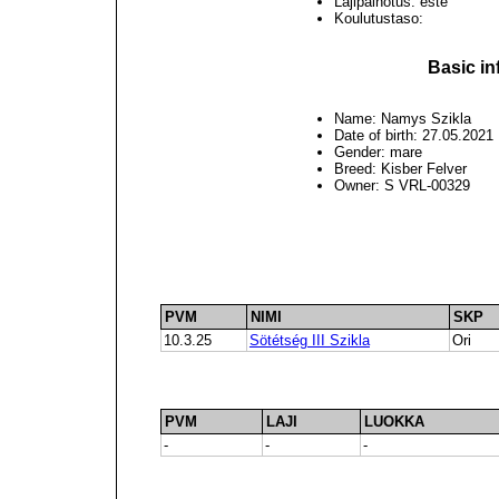
Lajipainotus: este
Koulutustaso:
Basic in
Name: Namys Szikla
Date of birth: 27.05.2021
Gender: mare
Breed: Kisber Felver
Owner: S VRL-00329
PVM
NIMI
SKP
10.3.25
Sötétség III Szikla
Ori
PVM
LAJI
LUOKKA
-
-
-