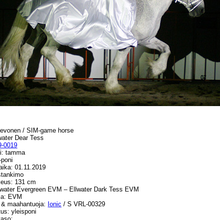
ihevonen / SIM-game horse
water Dear Tess
9-0019
i: tamma
-poni
ika: 01.11.2019
stankimo
eus: 131 cm
lwater Evergreen EVM – Ellwater Dark Tess EVM
ja: EVM
 & maahantuoja:
Ionic
/ S VRL-00329
tus: yleisponi
taso: