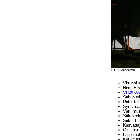
© H. Gornerova
Virtuaal
Nimi: Ell
VH20-08
Sukupuol
Rotu: fell
Syntymäa
Väri: mu
Säkäkork
Suku: El
Kasvatta
Omistaja
Lajipaino
Koulutus