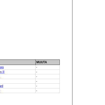
MUUTA
ero
-
 II
-
y
-
-
rd
-
r
-