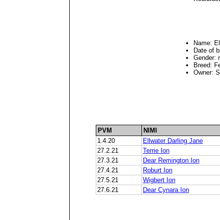
Name: El
Date of b
Gender: 
Breed: F
Owner: 
PVM
NIMI
1.4.20
Ellwater Darling Jane
27.2.21
Terrie Ion
27.3.21
Dear Remington Ion
27.4.21
Roburt Ion
27.5.21
Wigbert Ion
27.6.21
Dear Cynara Ion