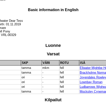
Basic information in English
lwater Dear Tess
irth: 01.11.2019
mare
ell Pony
S VRL-00329
Luonne
Varsat
SKP
VÄRI
ROTU
ISÄ
tamma
mkm
fell
Ellwater Mightbe H
tamma
-
fell
Brackholme Norman
ori
-
fell
Joyendales Rowle
ori
-
fell
Lownbay Roman
ori
-
fell
Ludbarrows Wighea
tamma
-
fell
Mocksley Cynema
Kilpailut