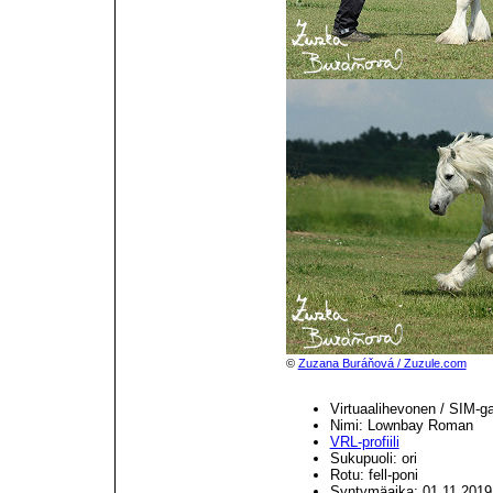
©
Zuzana Buráňová / Zuzule.com
Virtuaalihevonen / SIM-g
Nimi: Lownbay Roman
VRL-profiili
Sukupuoli: ori
Rotu: fell-poni
Syntymäaika: 01.11.2019