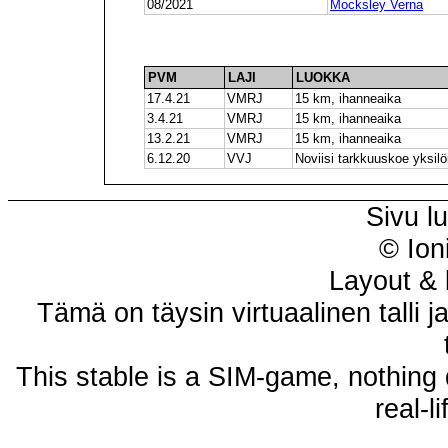
08/2021
Mocksley Verna
PVM
LAJI
LUOKKA
17.4.21
VMRJ
15 km, ihanneaika
3.4.21
VMRJ
15 km, ihanneaika
13.2.21
VMRJ
15 km, ihanneaika
6.12.20
VVJ
Noviisi tarkkuuskoe yksilöi
Sivu l
© Ion
Layout & 
Tämä on täysin virtuaalinen talli j
This stable is a SIM-game, nothing 
real-l