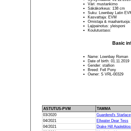
Väri: mustankimo
Säkäkorkeus: 138 cm
Suku: Lownbay Latin EV
Kasvattaja: EVM
Omistaja & maahantuoja
Lajipainotus: yleisponi
Koulutustaso:
Basic in
Name: Lownbay Roman
Date of birth: 01.11.2019
Gender: stallion
Breed: Fell Pony
Owner: S VRL-00329
ASTUTUS-PVM
TAMMA
03/2020
Guardend's Starlace
04/2021
Ellwater Dear Tess
04/2021
Drake Hill Appleblo