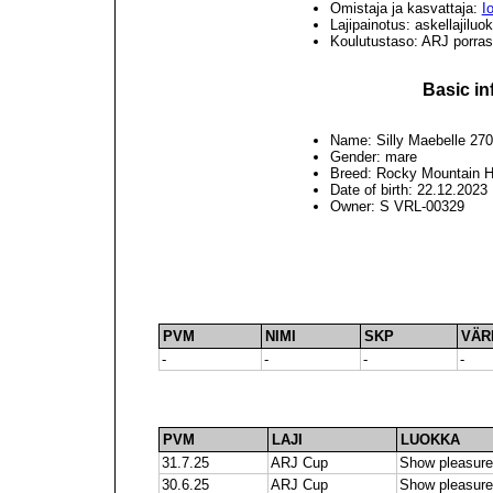
Omistaja ja kasvattaja:
I
Lajipainotus: askellajiluo
Koulutustaso: ARJ porrast
Basic in
Name: Silly Maebelle 27
Gender: mare
Breed: Rocky Mountain H
Date of birth: 22.12.2023
Owner: S VRL-00329
PVM
NIMI
SKP
VÄR
-
-
-
-
PVM
LAJI
LUOKKA
31.7.25
ARJ Cup
Show pleasure
30.6.25
ARJ Cup
Show pleasure