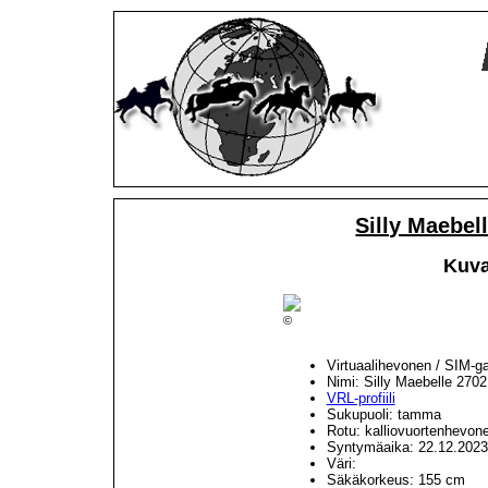
Silly Maebel
Kuva
©
Virtuaalihevonen / SIM-g
Nimi: Silly Maebelle 2702
VRL-profiili
Sukupuoli: tamma
Rotu: kalliovuortenhevon
Syntymäaika: 22.12.2023
Väri:
Säkäkorkeus: 155 cm