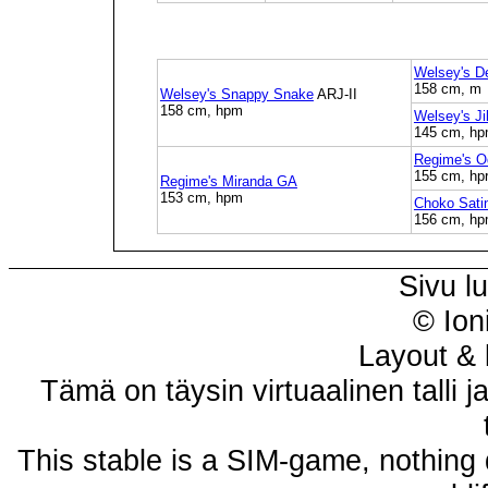
Welsey's D
158 cm, m
Welsey's Snappy Snake
ARJ-II
158 cm, hpm
Welsey's Ji
145 cm, h
Regime's O
155 cm, hp
Regime's Miranda GA
153 cm, hpm
Choko Sati
156 cm, h
Sivu l
© Ion
Layout & 
Tämä on täysin virtuaalinen talli j
This stable is a SIM-game, nothing 