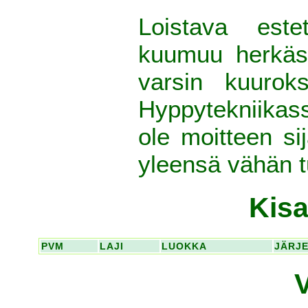
Loistava est
kuumuu herkäst
varsin kuuroks
Hyppytekniikas
ole moitteen si
yleensä vähän t
Kisa
PVM
LAJI
LUOKKA
JÄRJ