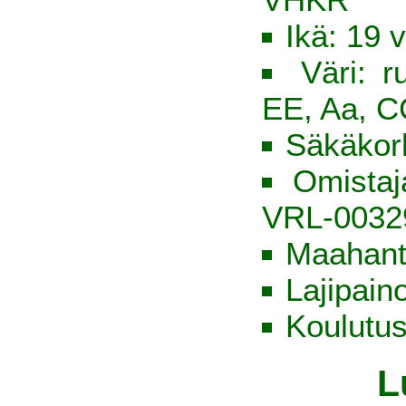
Ikä: 19 v
Väri: 
EE, Aa, C
Säkäkor
Omista
VRL-0032
Maahant
Lajipain
Koulutus
L