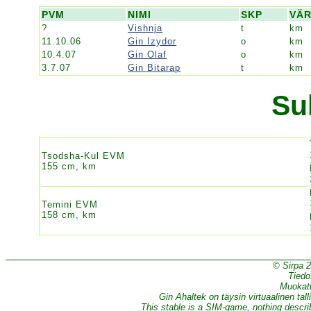
PVM
NIMI
SKP
VÄR
?
Vishnja
t
km
11.10.06
Gin Izydor
o
km
10.4.07
Gin Olaf
o
km
3.7.07
Gin Bitarap
t
km
Su
Tsodsha-Kul EVM
155 cm, km
Temini EVM
158 cm, km
© Sirpa 
Tiedo
Muokatt
Gin Ahaltek on täysin virtuaalinen tall
This stable is a SIM-game, nothing describe