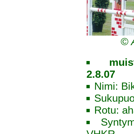
© 
muis
2.8.07
Nimi: Bi
Sukupuo
Rotu: ah
Syntym
VHKR