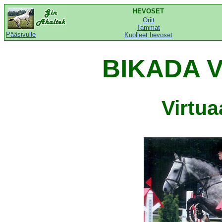
HEVOSET
Oriit
Tammat
Pääsivulle
Kuolleet hevoset
BIKADA V
Virtu