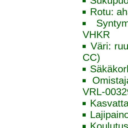
Sukupuol
Rotu: ah
Syntym
VHKR
Väri: ru
CC)
Säkäkor
Omista
VRL-0032
Kasvatt
Lajipain
Koulutus