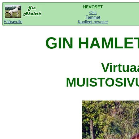
HEVOSET
Oriit
Tammat
Pääsivulle
Kuolleet hevoset
GIN HAMLET
Virtu
MUISTOSIVU,