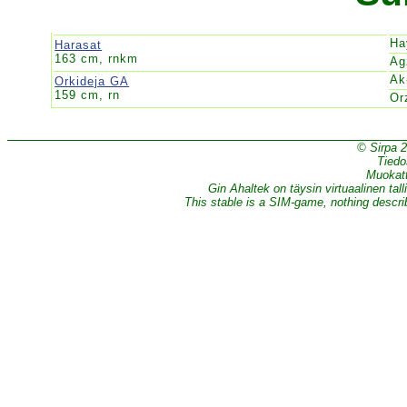
Ha
Harasat
163 cm, rnkm
Ag
Ak
Orkideja GA
159 cm, rn
Or
© Sirpa 
Tiedo
Muokatt
Gin Ahaltek on täysin virtuaalinen tall
This stable is a SIM-game, nothing describe