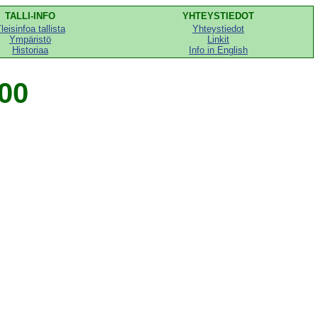
TALLI-INFO
YHTEYSTIEDOT
leisinfoa tallista
Yhteystiedot
Ympäristö
Linkit
Historiaa
Info in English
00