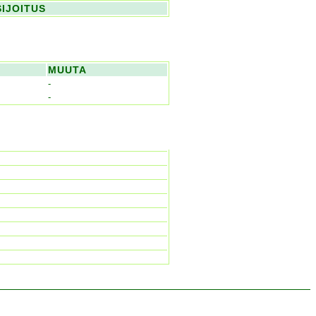
SIJOITUS
MUUTA
-
-