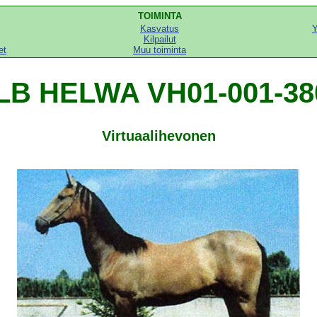
TOIMINTA
Kasvatus
Y
Kilpailut
et
Muu toiminta
LB HELWA VH01-001-38
Virtuaalihevonen