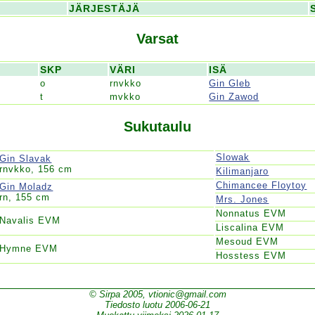
JÄRJESTÄJÄ
Varsat
SKP
VÄRI
ISÄ
o
rnvkko
Gin Gleb
t
mvkko
Gin Zawod
Sukutaulu
Slowak
Gin Slavak
rnvkko, 156 cm
Kilimanjaro
Chimancee Floytoy
Gin Moladz
rn, 155 cm
Mrs. Jones
Nonnatus EVM
Navalis EVM
Liscalina EVM
Mesoud EVM
Hymne EVM
Hosstess EVM
© Sirpa 2005, vtionic@gmail.com
Tiedosto luotu 2006-06-21