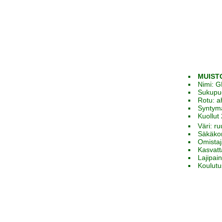
MUISTO
Nimi: 
Sukupu
Rotu: a
Syntym
Kuollut
Väri: r
Säkäko
Omista
Kasvatt
Lajipai
Koulutu