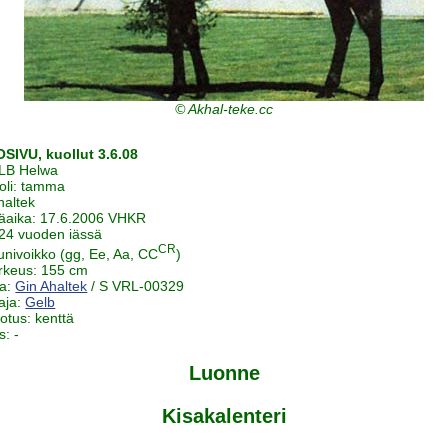
© Akhal-teke.cc
SIVU, kuollut 3.6.08
GLB Helwa
oli: tamma
haltek
äaika: 17.6.2006 VHKR
 24 vuoden iässä
CR
uunivoikko (gg, Ee, Aa, CC
)
rkeus: 155 cm
ja:
Gin Ahaltek
/ S VRL-00329
aja:
Gelb
notus: kenttä
s: -
Luonne
Kisakalenteri