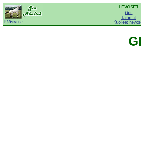
HEVOSET
Oriit
Tammat
Pääsivulle
Kuolleet hevos
G