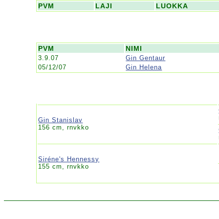
PVM
LAJI
LUOKKA
PVM
NIMI
3.9.07
Gin Gentaur
05/12/07
Gin Helena
Gin Stanislav
156 cm, rnvkko
Siréne's Hennessy
155 cm, rnvkko