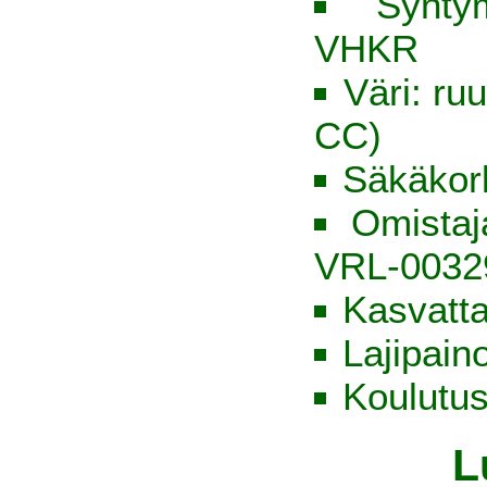
Synty
VHKR
Väri: ru
CC)
Säkäkor
Omista
VRL-0032
Kasvatt
Lajipain
Koulutus
L