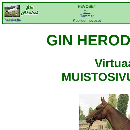
HEVOSET
Oriit
Tammat
Pääsivulle
Kuolleet hevoset
GIN HEROD 
Virtu
MUISTOSIVU,