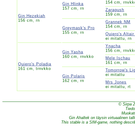
154 cm, rnvkk
Gin Hlinka
157 cm, rn
Zaragush
159 cm, rn
Gin Hezekiah
156 cm, rn
Grannek NM
154 cm, rn
Greymask's Pro
155 cm, rn
Quiero's Altai
ei mitattu, rn
Ynacha
156 cm, rnvkk
Gin Yasha
160 cm, rnvkko
Mele Ischau
161 cm, rn
Quiero's Poladia
161 cm, trnvkko
Tomorrow's Li
ei mitattu
Gin Polaris
162 cm, rn
Mrs Jones
ei mitattu, rt
© Sirpa 
Tiedo
Muokatt
Gin Ahaltek on täysin virtuaalinen tall
This stable is a SIM-game, nothing describe