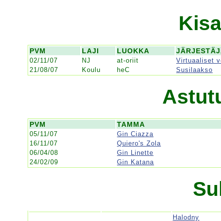
Kisa
PVM
LAJI
LUOKKA
JÄRJESTÄ
02/11/07
NJ
at-oriit
Virtuaaliset 
21/08/07
Koulu
heC
Susilaakso
Astut
PVM
TAMMA
05/11/07
Gin Ciazza
16/11/07
Quiero's Zola
06/04/08
Gin Linette
24/02/09
Gin Katana
Su
Halodny