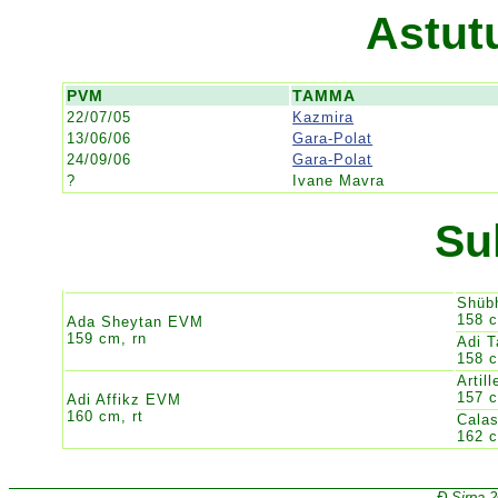
Astut
PVM
TAMMA
22/07/05
Kazmira
13/06/06
Gara-Polat
24/09/06
Gara-Polat
?
Ivane Mavra
Su
Shüb
158 
Ada Sheytan EVM
159 cm, rn
Adi 
158 c
Artil
157 c
Adi Affikz EVM
160 cm, rt
Cala
162 c
Đ Sirpa 