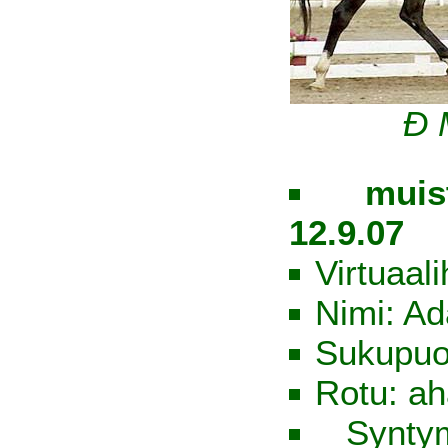
Đ 
muis
12.9.07
Virtuaal
Nimi: A
Sukupuol
Rotu: ah
Synty