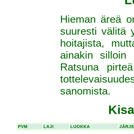
Hieman äreä or
suuresti välitä 
hoitajista, mut
ainakin silloi
Ratsuna pirteä
tottelevaisuud
sanomista.
Kisa
PVM
LAJI
LUOKKA
JÄRJ