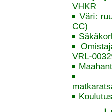
VHKR
Väri: ru
CC)
Säkäkor
Omista
VRL-0032
Maahantu
matkarats
Koulutus
L