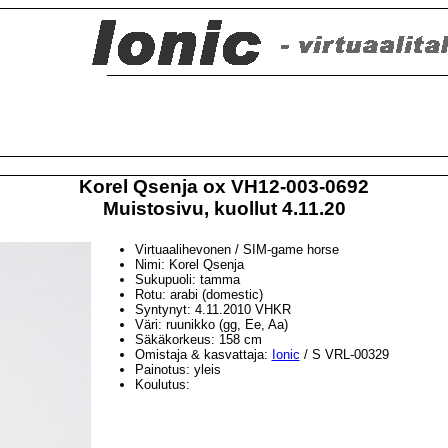
Korel Qsenja ox VH12-003-0692
Muistosivu, kuollut 4.11.20
Virtuaalihevonen / SIM-game horse
Nimi: Korel Qsenja
Sukupuoli: tamma
Rotu: arabi (domestic)
Syntynyt: 4.11.2010 VHKR
Väri: ruunikko (gg, Ee, Aa)
Säkäkorkeus: 158 cm
Omistaja & kasvattaja:
Ionic
/ S VRL-00329
Painotus: yleis
Koulutus: