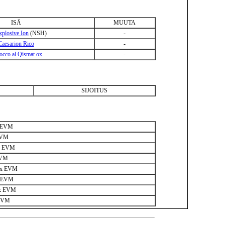
ISÄ
MUUTA
xplosive Ion
(NSH)
-
Caesarion Rico
-
cco al Qismat ox
-
SIJOITUS
x EVM
EVM
ox EVM
EVM
 ox EVM
x EVM
 ox EVM
 EVM