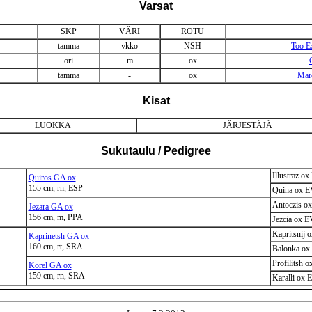
Varsat
SKP
VÄRI
ROTU
tamma
vkko
NSH
Too E
ori
m
ox
tamma
-
ox
Maro
Kisat
LUOKKA
JÄRJESTÄJÄ
Sukutaulu / Pedigree
Illustraz o
Quiros GA ox
155 cm, rn, ESP
Quina ox 
Antoczis 
Jezara GA ox
156 cm, m, PPA
Jezcia ox 
Kapritsnij
Kaprinetsh GA ox
160 cm, rt, SRA
Balonka o
Profilitsh
Korel GA ox
159 cm, rn, SRA
Karalli ox