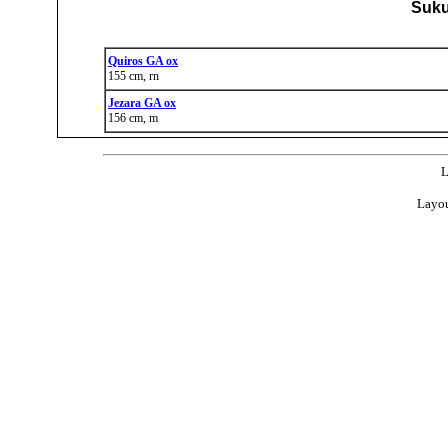
Suku
Quiros GA ox
155 cm, rn
Jezara GA ox
156 cm, m
L
Layou