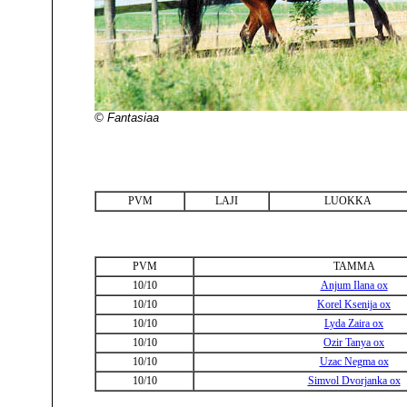
© Fantasiaa
PVM
LAJI
LUOKKA
PVM
TAMMA
10/10
Anjum Ilana ox
10/10
Korel Ksenija ox
10/10
Lyda Zaira ox
10/10
Ozir Tanya ox
10/10
Uzac Negma ox
10/10
Simvol Dvorjanka ox