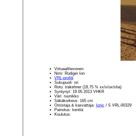
Virtuaalihevonen
Nimi: Rüdiger Ion
VRL-profiili
Sukupuoli: ori
Rotu: trakehner (18,75 % xx/x/ox/sha)
Syntynyt: 19.05.2013 VHKR
Väri: ruunikko
Säkäkorkeus: 165 cm
Omistaja & kasvattaja:
Ionic
/ S VRL-00329
Painotus: kenttä
Koulutus: