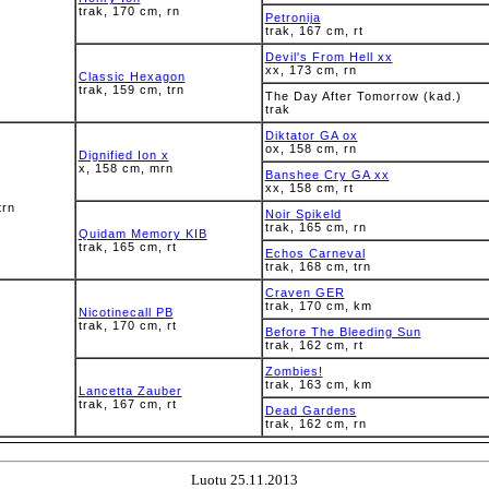
trak, 170 cm, rn
Petronija
trak, 167 cm, rt
Devil's From Hell xx
xx, 173 cm, rn
Classic Hexagon
trak, 159 cm, trn
The Day After Tomorrow (kad.)
trak
Diktator GA ox
ox, 158 cm, rn
Dignified Ion x
x, 158 cm, mrn
Banshee Cry GA xx
xx, 158 cm, rt
trn
Noir Spikeld
trak, 165 cm, rn
Quidam Memory KIB
trak, 165 cm, rt
Echos Carneval
trak, 168 cm, trn
Craven GER
trak, 170 cm, km
Nicotinecall PB
trak, 170 cm, rt
Before The Bleeding Sun
trak, 162 cm, rt
Zombies!
trak, 163 cm, km
Lancetta Zauber
trak, 167 cm, rt
Dead Gardens
trak, 162 cm, rn
Luotu 25.11.2013