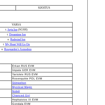
SIJOITUS
VARSA
t.
Jorja Ion
(SGSH)
t.
Dreamtime Ion
o.
Rudesind Ion
t.
My Heart Will Go On
o.
Rosegarden’s Asmodeus
Erkan RUS EVM
Impala GER EVM
Yarisleiv RUS EVM
Rosenquitte POL EVM
Stimpelton
Mystical Magic
Nobél
Chanced Girl
Hephaistos III EVM
Gondala EVM