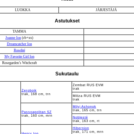
LUOKKA
JÄRJESTÄJÄ
Astutukset
TAMMA
Joanne Ion
(cb+xx)
Dreamcatcher Ion
Roselité
My Favorite Girl Ion
Rosegarden’s Witchcraft
Sukutaulu
Zembat RUS EVM
trak
Zeroboik
trak, 168 cm, trn
Miliza RUS EVM
trak
Milyj Ashonok
trak, 165 cm, trn
Passoapolitan SZ
trak, 160 cm, mrn
Noblesté
trak, 163 cm, rt
Hibernion
trak, 171 cm, mrn
Henry Ion