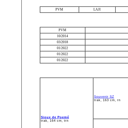
PVM
LAJI
PVM
10/2014
03/2018
01/2022
01/2022
01/2022
Souvenir SZ
trak, 163 cm, rn
Sioux de Poemé
trak, 164 cm, trn