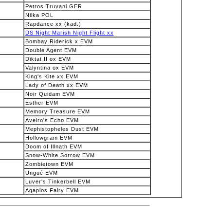
Petros Truvani GER
Nilka POL
Rapdance xx (kad.)
DS Night Marish Night Flight xx
Bombay Riderick x EVM
Double Agent EVM
Diktat II ox EVM
Valyntina ox EVM
King's Kite xx EVM
Lady of Death xx EVM
Noir Quidam EVM
Esther EVM
Memory Treasure EVM
Aveiro's Echo EVM
Mephistopheles Dust EVM
Hollowgram EVM
Doom of Illnath EVM
Snow-White Sorrow EVM
Zombietown EVM
Ungué EVM
Luver's Tinkerbell EVM
Agapios Fairy EVM