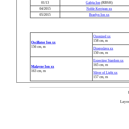
01/13
Gabija Ion
(RBSH)
04/2015
Noble Kerrigan xx
05/2015
Braelyn Ion xx
Ozonized xx
158 cm, m
Oscillator Ion xx
156 cm, m
Dragoslava xx
150 cm, rn
Expecting Stardom xx
165 cm, rn
Malayne Ion xx
163 cm, rn
Sliver of Light xx
157 cm, rn
Layou