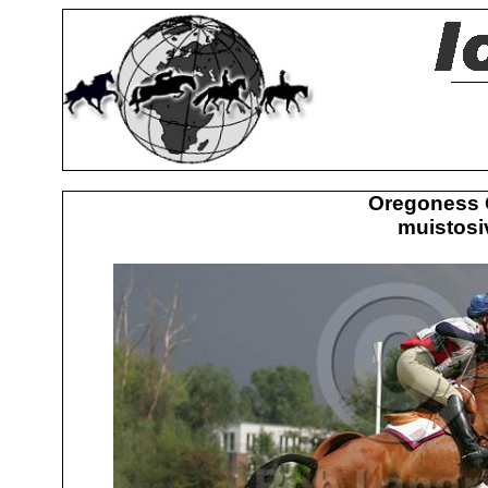
Oregoness 
muistosiv