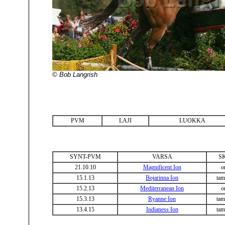
© Bob Langrish
PVM
LAJI
LUOKKA
SYNT-PVM
VARSA
S
21.10.10
Magnificent Ion
o
15.1.13
Bojarinna Ion
ta
15.2.13
Mediterranean Ion
o
15.3.13
Ryanne Ion
ta
13.4.15
Indianess Ion
ta