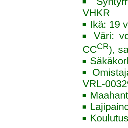
Syntym
VHKR
Ikä: 19 v
Väri: v
CR
CC
), s
Säkäkor
Omista
VRL-0032
Maahant
Lajipain
Koulutus