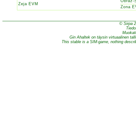
Obraz-
Zeja EVM
Zona 
© Sirpa 
Tiedo
Muokatt
Gin Ahaltek on täysin virtuaalinen tall
This stable is a SIM-game, nothing describe