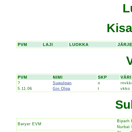
L
Kisa
PVM
LAJI
LUOKKA
JÄRJ
PVM
NIMI
SKP
VÄRI
?
Suwulgan
o
rnvkk
5.11.06
Gin Olga
t
vkko
Su
Biparh
Baryer EVM
Nurbat