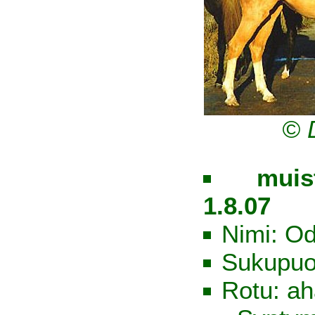
© 
muis
1.8.07
Nimi: Od
Sukupuo
Rotu: ah