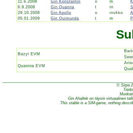
11.6.2008
Gin Konstantin
o
m
K
6.9.2008
Gin Quanna
t
rn
29.10.2008
Gin Apollo
o
rnvkko
A
05.01.2009
Gin Quimunda
t
m
P
Su
Bar
Bazyl EVM
Sew
Art
Quanina EVM
Qua
© Sirpa 
Tiedo
Muokatt
Gin Ahaltek on täysin virtuaalinen tall
This stable is a SIM-game, nothing describe