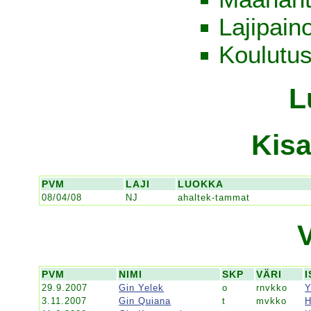
Lajipain
Koulutus
L
Kisa
PVM
LAJI
LUOKKA
08/04/08
NJ
ahaltek-tammat
PVM
NIMI
SKP
VÄRI
I
29.9.2007
Gin Yelek
o
rnvkko
Y
3.11.2007
Gin Quiana
t
mvkko
H