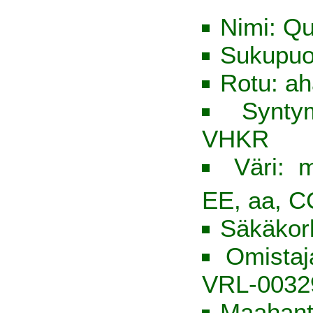
Nimi: Qu
Sukupuo
Rotu: ah
Synty
VHKR
Väri: 
EE, aa, C
Säkäkor
Omista
VRL-0032
Maahant