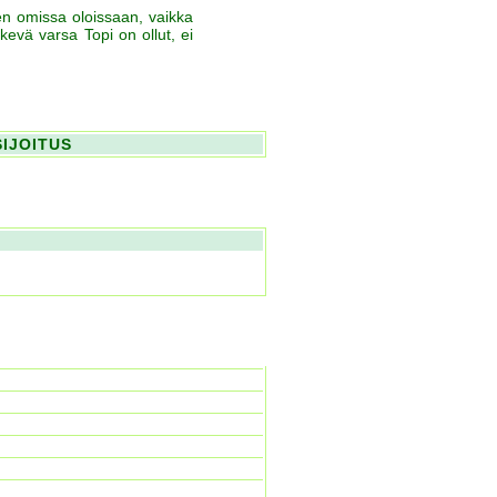
ten omissa oloissaan, vaikka
rkevä varsa Topi on ollut, ei
SIJOITUS