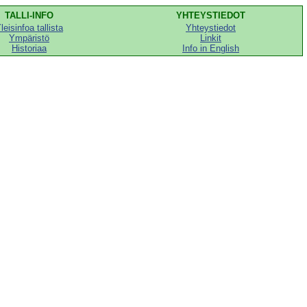
TALLI-INFO
YHTEYSTIEDOT
leisinfoa tallista
Yhteystiedot
Ympäristö
Linkit
Historiaa
Info in English