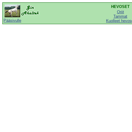
HEVOSET
Oriit
Tammat
Pääsivulle
Kuolleet hevos