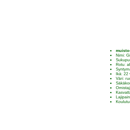
muistos
Nimi: G
Sukupuo
Rotu: a
Syntym
Ikä: 22 
Väri: r
Säkäko
Omista
Kasvatt
Lajipai
Koulutu