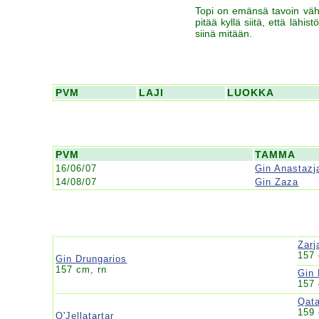
Topi on emänsä tavoin vähän
pitää kyllä siitä, että lähi
siinä mitään.
PVM
LAJI
LUOKKA
PVM
TAMMA
16/06/07
Gin Anastazj
14/08/07
Gin Zaza
Zarj
157
Gin Drungarios
157 cm, rn
Gin
157
Qat
159 
Q'Jellatartar