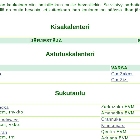
 kaukainen niin ihmisille kuin muille hevosillekin. Se viihtyy parhai
stöllä on muita hevosia, ei kuitenkaan ihan kaulanmitan päässä. Ihan jä
Kisakalenteri
JÄRJESTÄJÄ
Astutuskalenteri
VARSA
a
Gin Zakos
Gin Zizi
Sukutaulu
Zarkazaka EVM
adka
 cm, rnvkko
Amanadka EVM
Grannuke
 Lodowiec
 cm, vkko
Kilimanjaro
Qentin EVM
aran
cm, trn
Adriana EVM