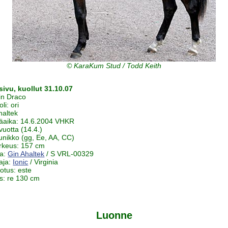
© KaraKum Stud / Todd Keith
ivu, kuollut 31.10.07
in Draco
li: ori
haltek
äaika: 14.6.2004 VHKR
vuotta (14.4.)
uunikko (gg, Ee, AA, CC)
rkeus: 157 cm
ja:
Gin Ahaltek
/ S VRL-00329
aja:
Ionic
/ Virginia
notus: este
s: re 130 cm
Luonne