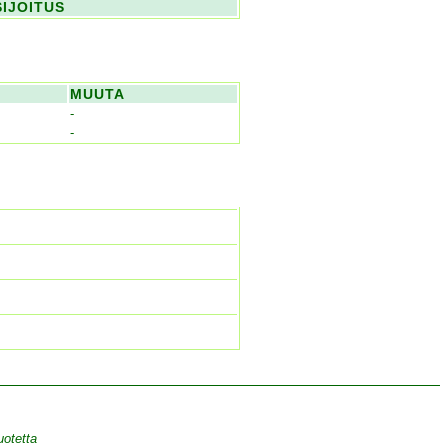
SIJOITUS
MUUTA
-
-
uotetta