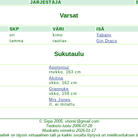
JÄRJESTÄJÄ
Varsat
SKP
VÄRI
ISÄ
ori
kimo
Yabany
tamma
rautias
Gin Draco
Sukutaulu
Apoloniuz
rnvkko, 163 cm
Akilina
vkko, 162 cm
Grannuke
vkko, 159 cm
Mrs Jones
rt, ei mitattu
© Sirpa 2005, vtionic@gmail.com
Tiedosto luotu 2006-07-28
Muokattu viimeksi 2026-01-17
altek on täysin virtuaalinen talli ja kaikki sivuilta löytyvä on mielikuvituksen t