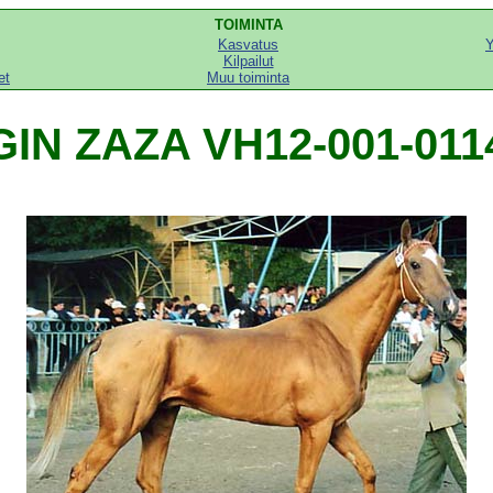
TOIMINTA
Kasvatus
Y
Kilpailut
et
Muu toiminta
GIN ZAZA VH12-001-011