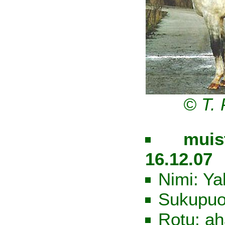
© T.
muis
16.12.07
Nimi: Y
Sukupuol
Rotu: ah