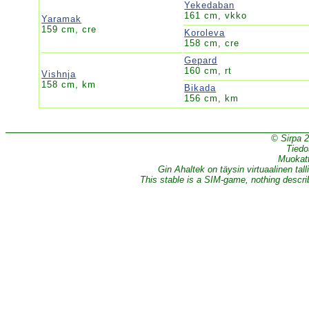
Yekedaban
161 cm, vkko
Yaramak
159 cm, cre
Koroleva
158 cm, cre
Gepard
160 cm, rt
Vishnja
158 cm, km
Bikada
156 cm, km
© Sirpa 
Tiedo
Muokatt
Gin Ahaltek on täysin virtuaalinen tall
This stable is a SIM-game, nothing describe