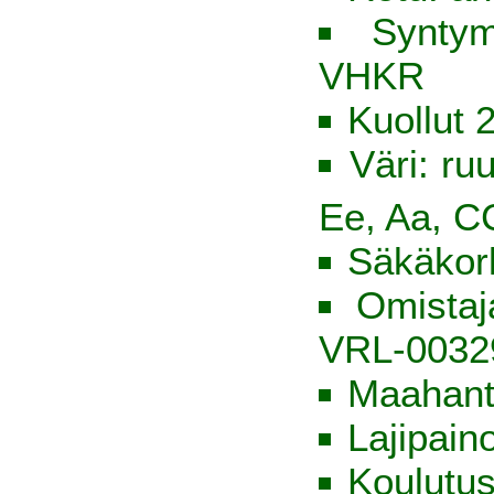
Syntym
VHKR
Kuollut 
Väri: ru
Ee, Aa, C
Säkäkor
Omista
VRL-0032
Maahant
Lajipain
Koulutus