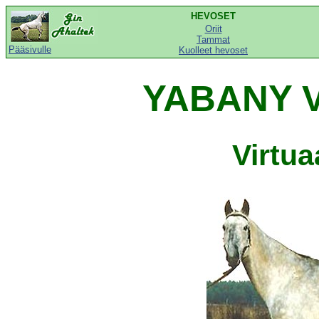
HEVOSET
Oriit
Tammat
Pääsivulle
Kuolleet hevoset
YABANY V
Virtu