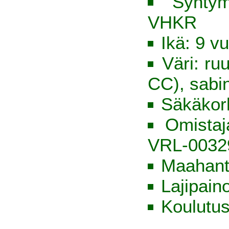
Syntym
VHKR
Ikä: 9 vu
Väri: ru
CC), sabi
Säkäkor
Omista
VRL-0032
Maahant
Lajipain
Koulutus