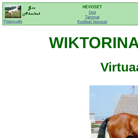
HEVOSET
Oriit
Tammat
Pääsivulle
Kuolleet hevoset
WIKTORINA 
Virtu