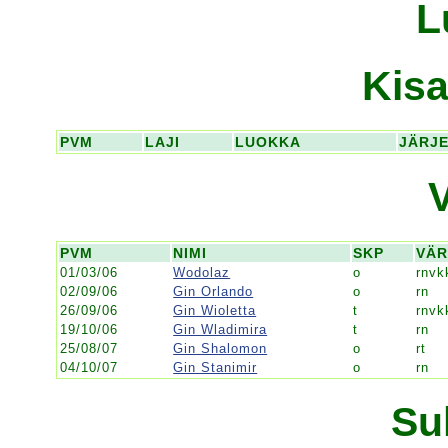
L
Kisa
PVM
LAJI
LUOKKA
JÄRJ
PVM
NIMI
SKP
VÄR
01/03/06
Wodolaz
o
rnv
02/09/06
Gin Orlando
o
rn
26/09/06
Gin Wioletta
t
rnvk
19/10/06
Gin Wladimira
t
rn
25/08/07
Gin Shalomon
o
rt
04/10/07
Gin Stanimir
o
rn
Su