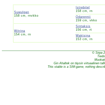
Istrebitel
158 cm, rn
Suwulgan
158 cm, rnvkko
Odarennij
159 cm, vkko
Sintaksis
156 cm, rt
Witrina
154 cm, rn
Waktsina
153 cm, rn
© Sirpa 
Tiedo
Muokatt
Gin Ahaltek on täysin virtuaalinen tall
This stable is a SIM-game, nothing describe