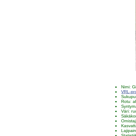
Nimi: G
VRL-prof
Sukupu
Rotu: a
Syntym
Väri: r
Säkäko
Omista
Kasvatt
Lajipai
Statist