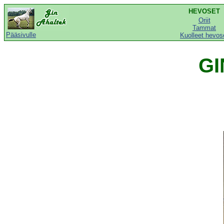
HEVOSET
Oriit
Tammat
Pääsivulle
Kuolleet hevos
GI