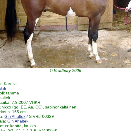
© Bradbury 2006
in Karelia
iili
oli: tamma
haltek
äaika: 7.9.2007 VHKR
uunikko (gg, EE, Aa, CC), sabinonkaltainen
rkeus: 155 cm
ja:
Gin Ahaltek
/ S VRL-00329
aja:
Gin Ahaltek
notus: kenttä, laukka
iikka: G2, 27: 4-4-1-6, 574000v€