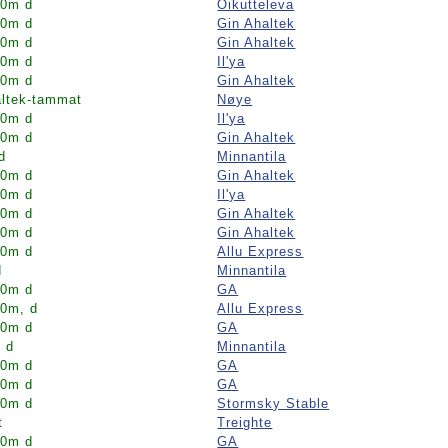
00m d
Oikutteleva
00m d
Gin Ahaltek
00m d
Gin Ahaltek
00m d
Il'ya
00m d
Gin Ahaltek
ltek-tammat
Nøye
00m d
Il'ya
00m d
Gin Ahaltek
d
Minnantila
00m d
Gin Ahaltek
00m d
Il'ya
00m d
Gin Ahaltek
00m d
Gin Ahaltek
00m d
Allu Express
d
Minnantila
00m d
GA
0m, d
Allu Express
00m d
GA
 d
Minnantila
00m d
GA
00m d
GA
00m d
Stormsky Stable
t
Treighte
00m d
GA