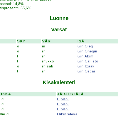
rosentti: 14,8%
umisprosentti: 55,6%
Luonne
Varsat
SKP
VÄRI
ISÄ
o
m
Gin Oleg
o
rn
Gin Onegin
t
rn
Gin Akim
t
rnvkko
Gin Callisto
o
rn sab
Gin Izaak
t
rn
Gin Oscar
Kisakalenteri
OKKA
JÄRJESTÄJÄ
 d
Pjortoi
 d
Pjortoi
 d
Pjortoi
00m d
Oikutteleva