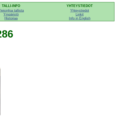
TALLI-INFO
YHTEYSTIEDOT
leisinfoa tallista
Yhteystiedot
Ympäristö
Linkit
Historiaa
Info in English
286