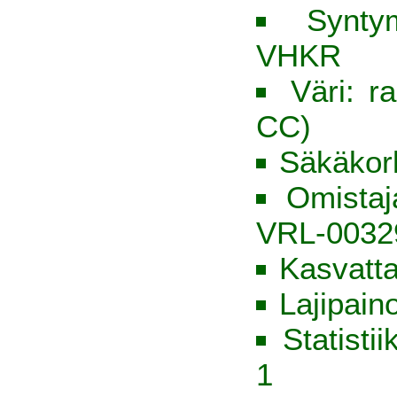
Synty
VHKR
Väri: r
CC)
Säkäkor
Omista
VRL-0032
Kasvatt
Lajipain
Statisti
1