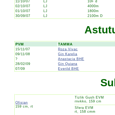
11/10/07
LJ
10F d
02/10/07
LJ
4000m
01/10/07
LJ
1800m
30/09/07
LJ
2100m D
Astut
PVM
TAMMA
15/11/07
Roza Vivac
09/11/08
Gin Karelia
?
Anastacia BHE
28/02/09
Gin Quiana
07/09
Everild BHE
Su
Tizlik Gush EVM
rnvkko, 159 cm
Ofisian
159 cm, rt
Sfera EVM
rt, 158 cmm