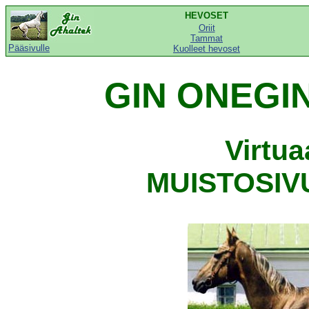
HEVOSET
Oriit
Tammat
Pääsivulle
Kuolleet hevoset
GIN ONEGIN
Virtu
MUISTOSIVU,