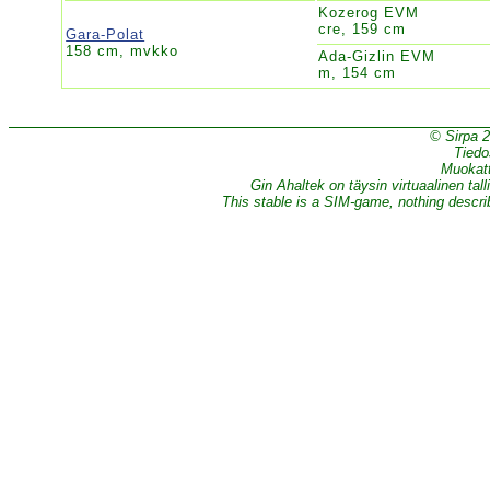
Kozerog EVM
cre, 159 cm
Gara-Polat
158 cm, mvkko
Ada-Gizlin EVM
m, 154 cm
© Sirpa 
Tiedo
Muokatt
Gin Ahaltek on täysin virtuaalinen tall
This stable is a SIM-game, nothing describe