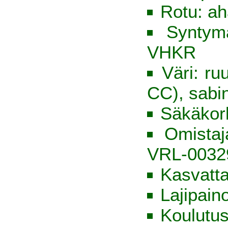
Rotu: ah
Syntym
VHKR
Väri: ru
CC), sabi
Säkäkor
Omista
VRL-0032
Kasvatt
Lajipain
Koulutus