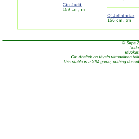
Gin Judit
159 cm, rn
Q' Jellatartar
156 cm, trn
© Sirpa 
Tiedo
Muokatt
Gin Ahaltek on täysin virtuaalinen tall
This stable is a SIM-game, nothing describe