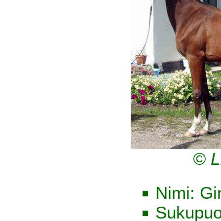
© L
Nimi: Gi
Sukupuo