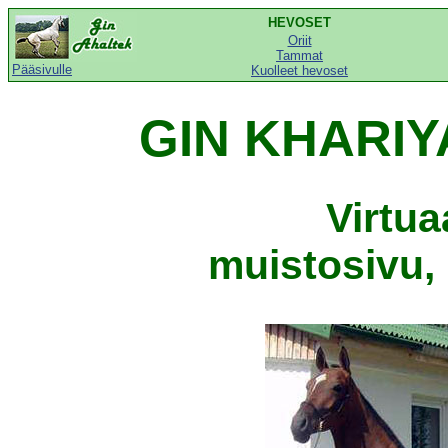
HEVOSET
Oriit
Tammat
Pääsivulle
Kuolleet hevoset
GIN KHARIYA
Virtu
muistosivu, 