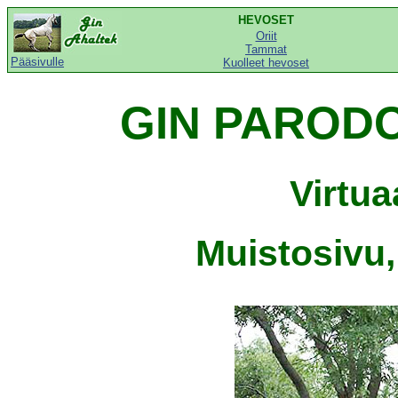
HEVOSET
Oriit
Tammat
Pääsivulle
Kuolleet hevoset
GIN PARODOI
Virtu
Muistosivu,