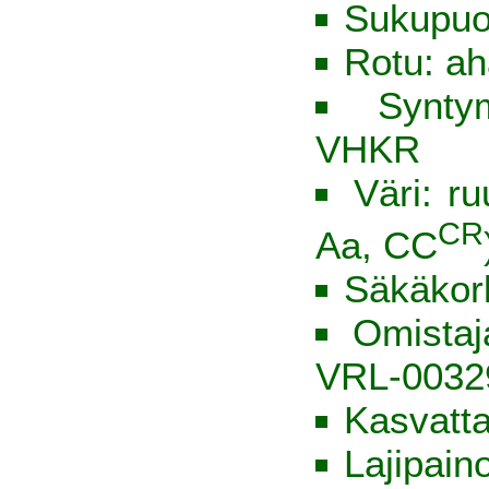
Sukupuol
Rotu: ah
Synty
VHKR
Väri: ru
CR
Aa, CC
Säkäkor
Omista
VRL-0032
Kasvatt
Lajipain