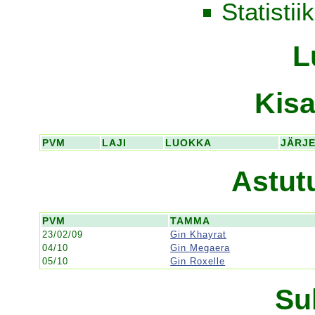
Statistii
L
Kisa
PVM
LAJI
LUOKKA
JÄRJ
Astut
PVM
TAMMA
23/02/09
Gin Khayrat
04/10
Gin Megaera
05/10
Gin Roxelle
Su