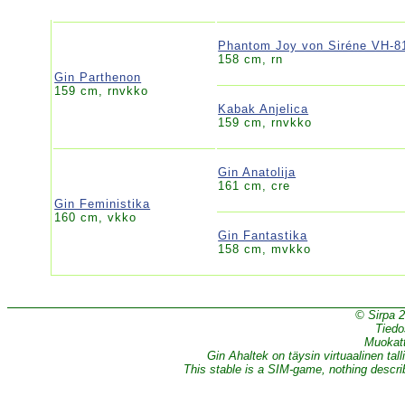
Phantom Joy von Siréne VH-8
158 cm, rn
Gin Parthenon
159 cm, rnvkko
Kabak Anjelica
159 cm, rnvkko
Gin Anatolija
161 cm, cre
Gin Feministika
160 cm, vkko
Gin Fantastika
158 cm, mvkko
© Sirpa 
Tiedo
Muokatt
Gin Ahaltek on täysin virtuaalinen tall
This stable is a SIM-game, nothing describe