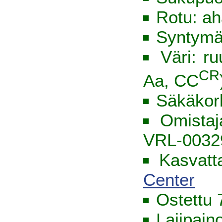
Rotu: ah
Syntymä
Väri: ru
CR
Aa, CC
Säkäkor
Omista
VRL-0032
Kasvatt
Center
Ostettu 
Lajipain