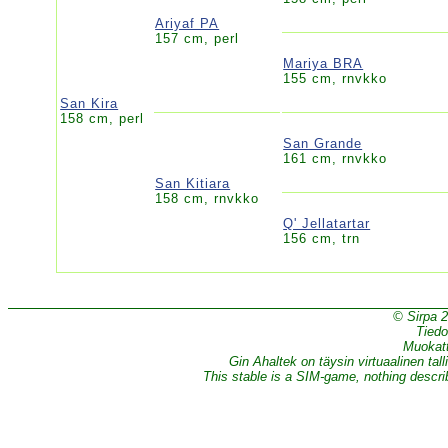
Ariyaf PA
157 cm, perl
Mariya BRA
155 cm, rnvkko
San Kira
158 cm, perl
San Grande
161 cm, rnvkko
San Kitiara
158 cm, rnvkko
Q' Jellatartar
156 cm, trn
© Sirpa 
Tiedo
Muokatt
Gin Ahaltek on täysin virtuaalinen tall
This stable is a SIM-game, nothing describe