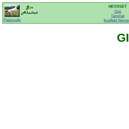
HEVOSET
Oriit
Tammat
Pääsivulle
Kuolleet hevos
G