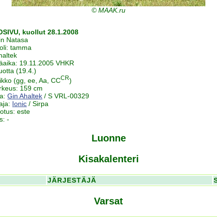
© MAAK.ru
SIVU, kuollut 28.1.2008
in Natasa
oli: tamma
haltek
äaika: 19.11.2005 VHKR
uotta (19.4.)
CR
oikko (gg, ee, Aa, CC
)
rkeus: 159 cm
ja:
Gin Ahaltek
/ S VRL-00329
aja:
Ionic
/ Sirpa
notus: este
s: -
Luonne
Kisakalenteri
JÄRJESTÄJÄ
Varsat