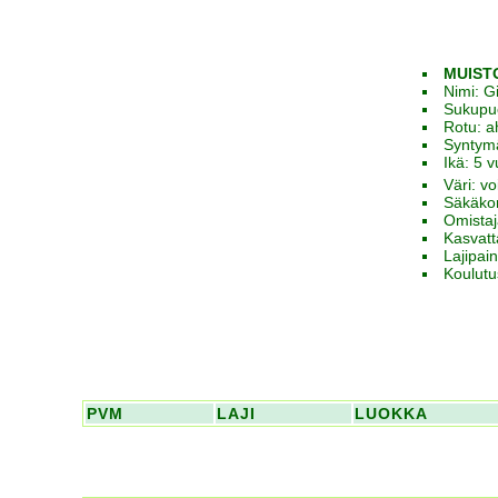
MUISTO
Nimi: G
Sukupu
Rotu: a
Syntym
Ikä: 5 v
Väri: v
Säkäko
Omista
Kasvatt
Lajipai
Koulutu
PVM
LAJI
LUOKKA