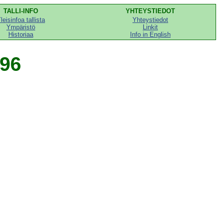
TALLI-INFO
YHTEYSTIEDOT
leisinfoa tallista
Yhteystiedot
Ympäristö
Linkit
Historiaa
Info in English
96