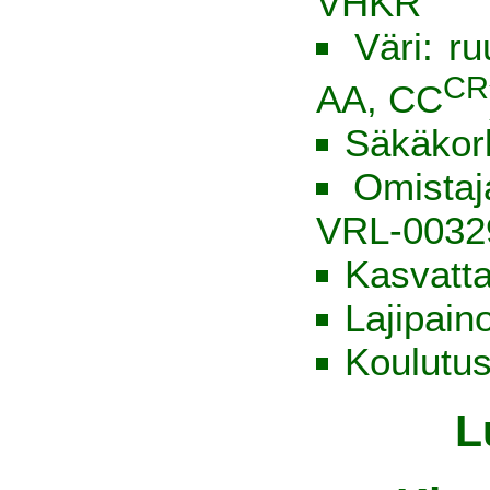
VHKR
Väri: ru
CR
AA, CC
Säkäkor
Omista
VRL-0032
Kasvatt
Lajipain
Koulutus
L