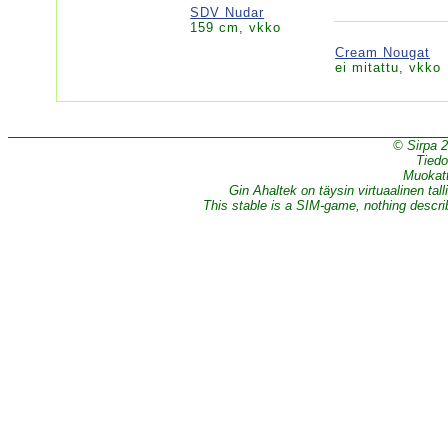
SDV Nudar
159 cm, vkko
Cream Nougat
ei mitattu, vkko
© Sirpa 
Tiedo
Muokatt
Gin Ahaltek on täysin virtuaalinen tall
This stable is a SIM-game, nothing describe