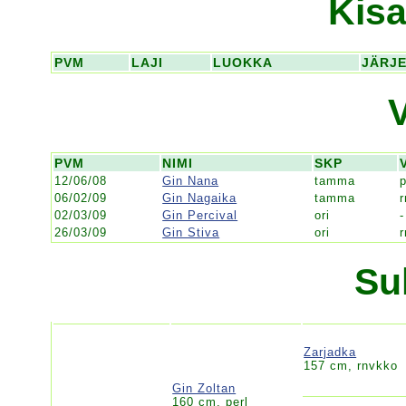
Kisa
PVM
LAJI
LUOKKA
JÄRJ
PVM
NIMI
SKP
12/06/08
Gin Nana
tamma
p
06/02/09
Gin Nagaika
tamma
r
02/03/09
Gin Percival
ori
-
26/03/09
Gin Stiva
ori
Su
Zarjadka
157 cm, rnvkko
Gin Zoltan
160 cm, perl